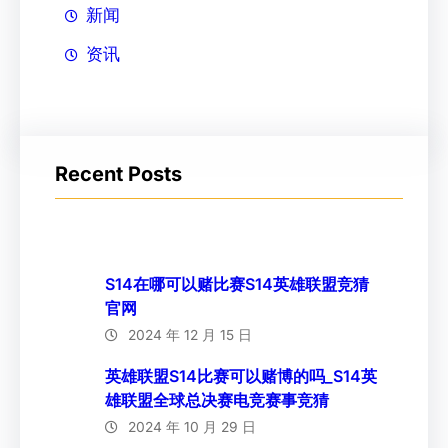
新闻
资讯
Recent Posts
S14在哪可以赌比赛S14英雄联盟竞猜
官网
2024 年 12 月 15 日
英雄联盟S14比赛可以赌博的吗_S14英
雄联盟全球总决赛电竞赛事竞猜
2024 年 10 月 29 日