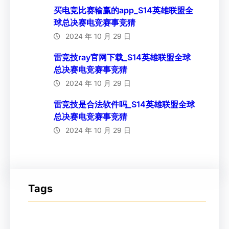
买电竞比赛输赢的app_S14英雄联盟全
球总决赛电竞赛事竞猜
2024 年 10 月 29 日
雷竞技ray官网下载_S14英雄联盟全球
总决赛电竞赛事竞猜
2024 年 10 月 29 日
雷竞技是合法软件吗_S14英雄联盟全球
总决赛电竞赛事竞猜
2024 年 10 月 29 日
Tags