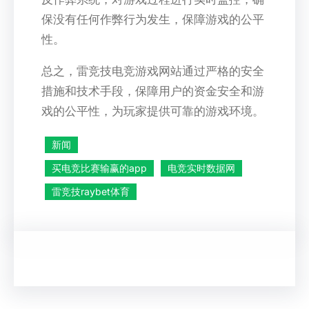
保没有任何作弊行为发生，保障游戏的公平
性。
总之，雷竞技电竞游戏网站通过严格的安全
措施和技术手段，保障用户的资金安全和游
戏的公平性，为玩家提供可靠的游戏环境。
新闻
买电竞比赛输赢的app
电竞实时数据网
雷竞技raybet体育