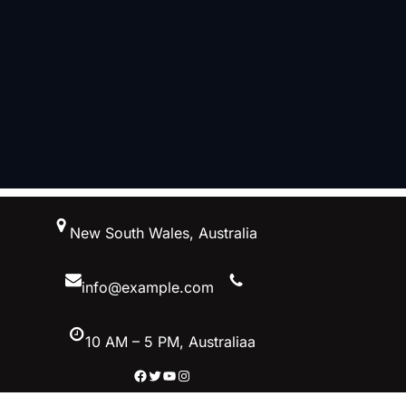
New South Wales, Australia
info@example.com
10 AM – 5 PM, Australiaa
Facebook
Twitter
YouTube
Instagram