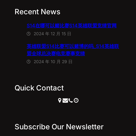
Recent News
S14在哪可以赌比赛S14英雄联盟竞猜官网
2024 年 12 月 15 日
英雄联盟S14比赛可以赌博的吗_S14英雄联
盟全球总决赛电竞赛事竞猜
2024 年 10 月 29 日
Quick Contact
Subscribe Our Newsletter