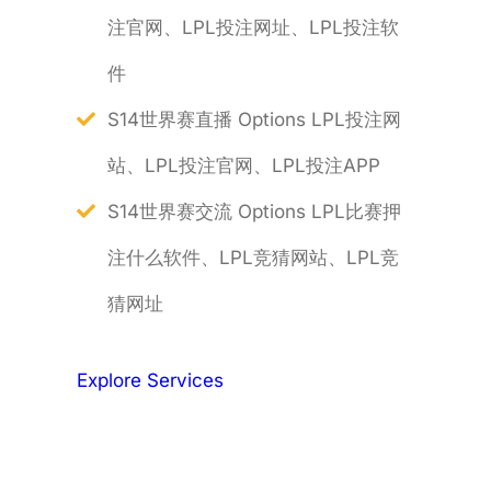
注官网、LPL投注网址、LPL投注软
件
S14世界赛直播 Options LPL投注网
站、LPL投注官网、LPL投注APP
S14世界赛交流 Options LPL比赛押
注什么软件、LPL竞猜网站、LPL竞
猜网址
Explore Services