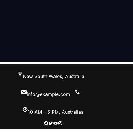
New South Wales, Australia
info@example.com
10 AM – 5 PM, Australiaa
Facebook
Twitter
YouTube
Instagram