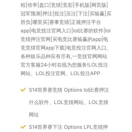
程|倍率|盘口|竞猜|竞彩|手机版|网页版|
冠军预测|押注|投注|压注|下注|买输赢|买
胜负|哪里买|赛事竞猜|正规押注平台
app|电竞投注官网入口|lol比赛的软件|lol
竞猜押注官网|买电竞比赛输赢的app|电
竞竞猜官网app下载|电竞投注官网入口,
各种娱乐品种应有尽有,一竞技官网网站
官方客服24小时在线为您服务!LOL投注
网站、LOL投注官网、LOL投注APP
S14世界赛竞猜 Options lol比赛押注
什么软件、LOL竞猜网站、LOL竞猜
网址
S14世界赛下注 Options LPL竞猜押