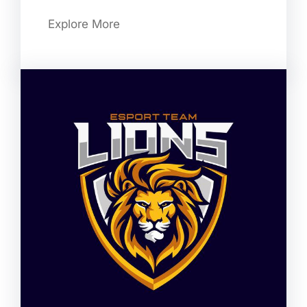
Explore More