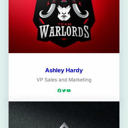
Ashley Hardy
VP Sales and Marketing
Facebook
Twitter
YouTube