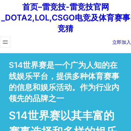
首页–雷竞技-雷竞技官网
_DOTA2,LOL,CSGO电竞及体育赛事
竞猜
立即加入
S14世界赛是一个广为人知的在
线娱乐平台，提供多种体育赛事
的信息和娱乐活动。作为行业内
领先的品牌之一
S14世界赛以其丰富的