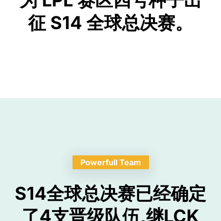
为 LPL 赛区四号种子出
征 S14 全球总决赛。
Powerfull Team
S14全球总决赛已经确定
了4支晋级队伍,继LCK