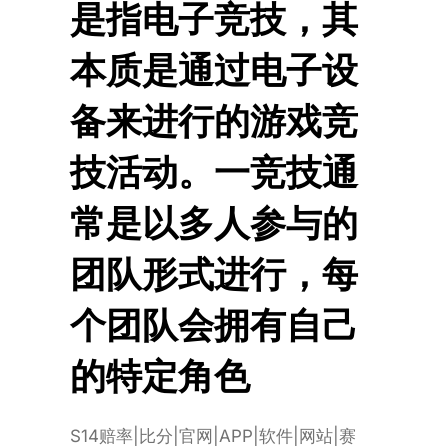
是指电子竞技，其
本质是通过电子设
备来进行的游戏竞
技活动。一竞技通
常是以多人参与的
团队形式进行，每
个团队会拥有自己
的特定角色
S14赔率|比分|官网|APP|软件|网站|赛