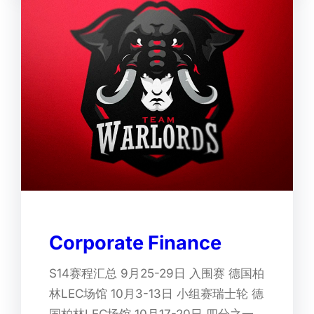
Corporate Finance
S14赛程汇总 9月25-29日 入围赛 德国柏
林LEC场馆 10月3-13日 小组赛瑞士轮 德
国柏林LEC场馆 10月17-20日 四分之一