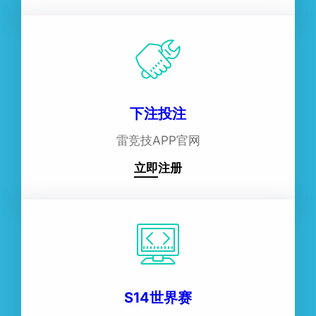
下注投注
雷竞技APP官网
立即注册
S14世界赛