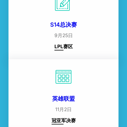
S14总决赛
9月25日
LPL赛区
英雄联盟
11月2日
冠亚军决赛