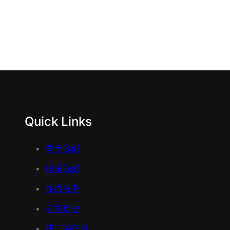
Quick Links
关于我们
联系我们
在线服务
公司历史
我们的宗旨