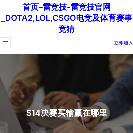
首页–雷竞技-雷竞技官网
_DOTA2,LOL,CSGO电竞及体育赛事
竞猜
立即加入
S14决赛买输赢在哪里