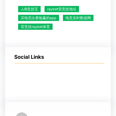
JJB竞技宝
raybet雷竞技地址
买电竞比赛输赢的app
电竞实时数据网
雷竞技raybet体育
Social Links
Facebook
Twitter
LinkedIn
Instagram