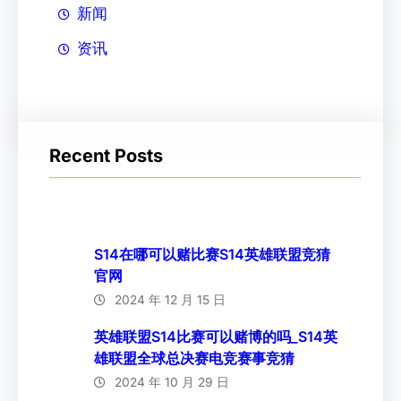
新闻
资讯
Recent Posts
S14在哪可以赌比赛S14英雄联盟竞猜
官网
2024 年 12 月 15 日
英雄联盟S14比赛可以赌博的吗_S14英
雄联盟全球总决赛电竞赛事竞猜
2024 年 10 月 29 日