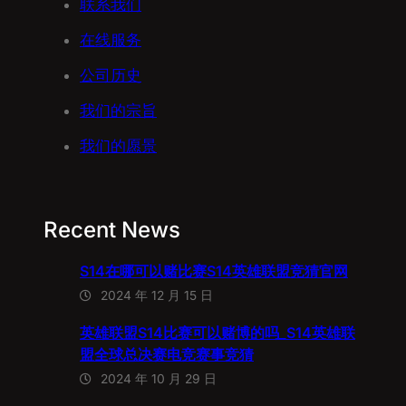
联系我们
在线服务
公司历史
我们的宗旨
我们的愿景
Recent News
S14在哪可以赌比赛S14英雄联盟竞猜官网
2024 年 12 月 15 日
英雄联盟S14比赛可以赌博的吗_S14英雄联
盟全球总决赛电竞赛事竞猜
2024 年 10 月 29 日