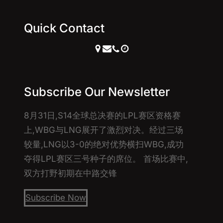
Quick Contact
Subscribe Our Newsletter
8月31日,S14全球总决赛的LPL赛区资格赛
上,WBG与LNG展开了激烈对决。经过三场
较量,LNG以3-0的绝对优势横扫WBG,成功
夺得LPL赛区三号种子的席位。 首场比赛中,
双方打野初期在中路交锋
Subscribe Now