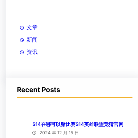
文章
新闻
资讯
Recent Posts
S14在哪可以赌比赛S14英雄联盟竞猜官网
2024 年 12 月 15 日