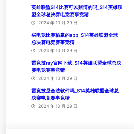
英雄联盟S14比赛可以赌博的吗_S14英雄联
盟全球总决赛电竞赛事竞猜
2024 年 10 月 29 日
买电竞比赛输赢的app_S14英雄联盟全球
总决赛电竞赛事竞猜
2024 年 10 月 29 日
雷竞技ray官网下载_S14英雄联盟全球总决
赛电竞赛事竞猜
2024 年 10 月 29 日
雷竞技是合法软件吗_S14英雄联盟全球总
决赛电竞赛事竞猜
2024 年 10 月 29 日