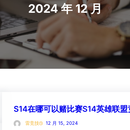
2024 年 12 月
S14在哪可以赌比赛S14英雄联
雷竞技
12 月 15, 2024