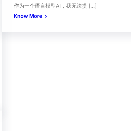
作为一个语言模型AI，我无法提 […]
Know More