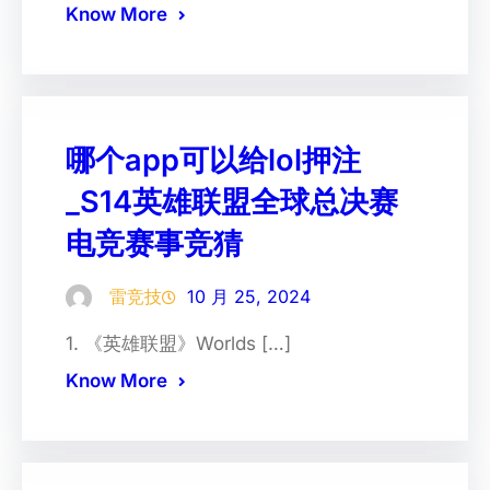
Know More
哪个app可以给lol押注
_S14英雄联盟全球总决赛
电竞赛事竞猜
雷竞技
10 月 25, 2024
1. 《英雄联盟》Worlds […]
Know More