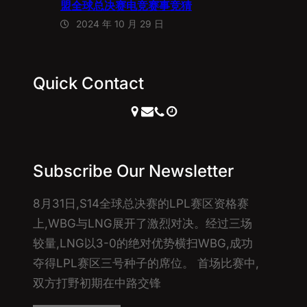
盟全球总决赛电竞赛事竞猜
2024 年 10 月 29 日
Quick Contact
Subscribe Our Newsletter
8月31日,S14全球总决赛的LPL赛区资格赛
上,WBG与LNG展开了激烈对决。经过三场
较量,LNG以3-0的绝对优势横扫WBG,成功
夺得LPL赛区三号种子的席位。 首场比赛中,
双方打野初期在中路交锋