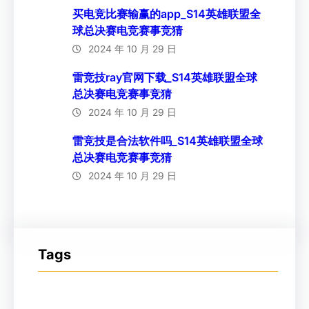
买电竞比赛输赢的app_S14英雄联盟全
球总决赛电竞赛事竞猜
2024 年 10 月 29 日
雷竞技ray官网下载_S14英雄联盟全球
总决赛电竞赛事竞猜
2024 年 10 月 29 日
雷竞技是合法软件吗_S14英雄联盟全球
总决赛电竞赛事竞猜
2024 年 10 月 29 日
Tags