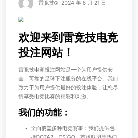
雷竞技
2024 年 6 月 21 日
欢迎来到雷竞技电竞
投注网站！
雷竞技电竞投注网站是一个为用户提供安
全、可靠的足球下注服务的在线平台。我们
致力于为用户提供最好的投注体验，让您尽
情享受电竞比赛的精彩和刺激。
我们的功能：
全面覆盖多种电竞赛事：我们提供包
括DOTA2、CS:GO、英雄联盟等热门