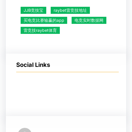
JJB竞技宝
raybet雷竞技地址
买电竞比赛输赢的app
电竞实时数据网
雷竞技raybet体育
Social Links
Facebook
Twitter
LinkedIn
Instagram