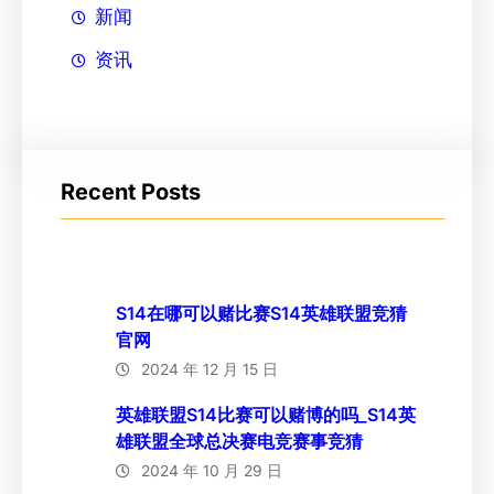
新闻
资讯
Recent Posts
S14在哪可以赌比赛S14英雄联盟竞猜
官网
2024 年 12 月 15 日
英雄联盟S14比赛可以赌博的吗_S14英
雄联盟全球总决赛电竞赛事竞猜
2024 年 10 月 29 日