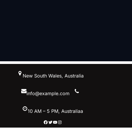
New South Wales, Australia
info@example.com
10 AM – 5 PM, Australiaa
Facebook
Twitter
YouTube
Instagram