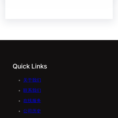
Quick Links
关于我们
联系我们
在线服务
公司历史