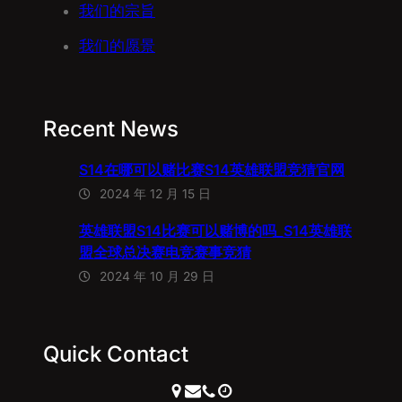
我们的宗旨
我们的愿景
Recent News
S14在哪可以赌比赛S14英雄联盟竞猜官网
2024 年 12 月 15 日
英雄联盟S14比赛可以赌博的吗_S14英雄联
盟全球总决赛电竞赛事竞猜
2024 年 10 月 29 日
Quick Contact