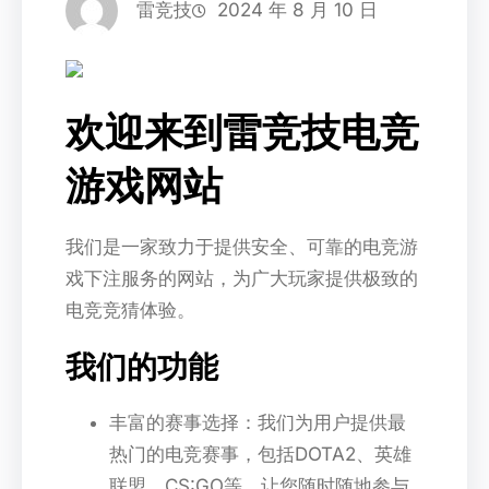
雷竞技
2024 年 8 月 10 日
欢迎来到雷竞技电竞
游戏网站
我们是一家致力于提供安全、可靠的电竞游
戏下注服务的网站，为广大玩家提供极致的
电竞竞猜体验。
我们的功能
丰富的赛事选择：我们为用户提供最
热门的电竞赛事，包括DOTA2、英雄
联盟、CS:GO等，让您随时随地参与