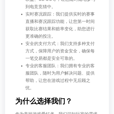
到电竞竞猜中。
实时赛况跟踪：我们提供实时的赛事
直播和赛况跟踪功能，让您第一时间
获取比赛结果和赔率变化，助您进行
更准确的投注。
安全的支付方式：我们支持多种支付
方式，保障用户的资金安全，确保每
一笔交易都是安全可靠的。
专业的客服团队：我们拥有专业的客
服团队，随时为用户解决问题、提供
帮助，让您在游戏过程中无后顾之
忧。
为什么选择我们？
作为竞技游戏爱好者，我们深知玩家的需求