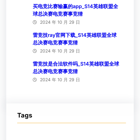
买电竞比赛输赢的app_S14英雄联盟全
球总决赛电竞赛事竞猜
2024 年 10 月 29 日
雷竞技ray官网下载_S14英雄联盟全球
总决赛电竞赛事竞猜
2024 年 10 月 29 日
雷竞技是合法软件吗_S14英雄联盟全球
总决赛电竞赛事竞猜
2024 年 10 月 29 日
Tags