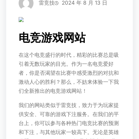
雷竞技
2024 年 8 月 13 日
电竞游戏网站
在这个电竞盛行的时代，精彩的比赛总是吸
引着无数玩家的目光。作为一名电竞爱好
者，你是否渴望在比赛中感受激烈的对抗和
激动人心的胜利？那么，不妨来体验一下我
们全新推出的电竞游戏网站！
我们的网站类似于雷竞技，致力于为玩家提
供安全、可靠的游戏下注服务。在我们的平
台上，你可以参与各种热门电竞比赛的预测
和下注，与其他玩家一较高下。无论是英雄