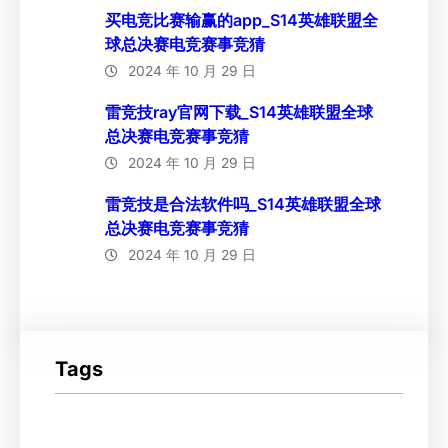
买电竞比赛输赢的app_S14英雄联盟全
球总决赛电竞赛事竞猜
2024 年 10 月 29 日
雷竞技ray官网下载_S14英雄联盟全球
总决赛电竞赛事竞猜
2024 年 10 月 29 日
雷竞技是合法软件吗_S14英雄联盟全球
总决赛电竞赛事竞猜
2024 年 10 月 29 日
Tags