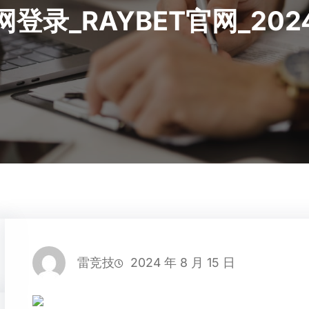
官网登录_RAYBET官网_20
雷竞技
2024 年 8 月 15 日