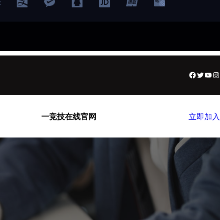
Facebo
Twitte
You
In
一竞技在线官网
立即加入