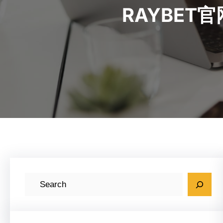
RAYBET
搜
索