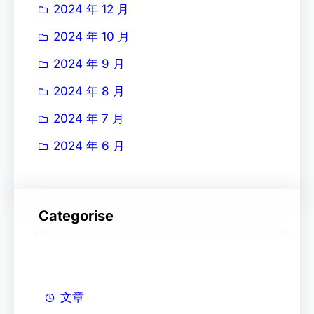
2024 年 12 月
2024 年 10 月
2024 年 9 月
2024 年 8 月
2024 年 7 月
2024 年 6 月
Categorise
文章