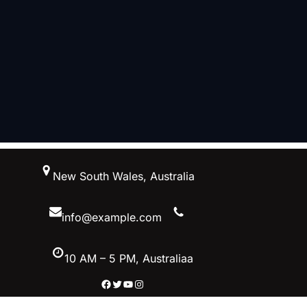
New South Wales, Australia
info@example.com
10 AM – 5 PM, Australiaa
Facebook
Twitter
YouTube
Instagram