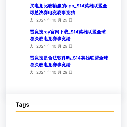
买电竞比赛输赢的app_S14英雄联盟全
球总决赛电竞赛事竞猜
2024 年 10 月 29 日
雷竞技ray官网下载_S14英雄联盟全球
总决赛电竞赛事竞猜
2024 年 10 月 29 日
雷竞技是合法软件吗_S14英雄联盟全球
总决赛电竞赛事竞猜
2024 年 10 月 29 日
Tags