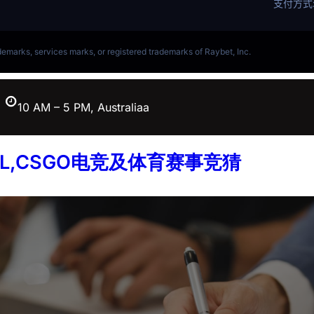
10 AM – 5 PM, Australiaa
OL,CSGO电竞及体育赛事竞猜