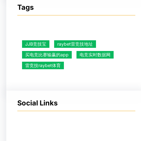
Tags
JJB竞技宝
raybet雷竞技地址
买电竞比赛输赢的app
电竞实时数据网
雷竞技raybet体育
Social Links
Facebook
Twitter
LinkedIn
Instagram