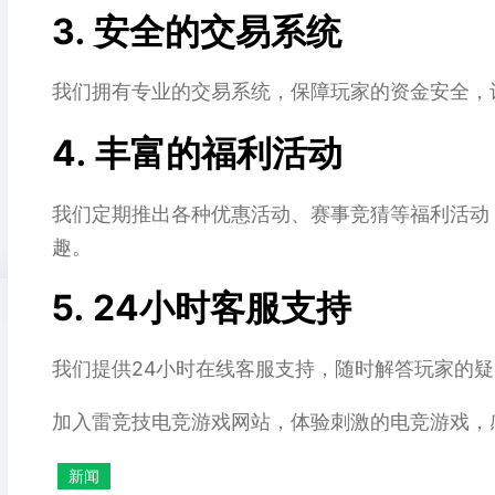
3. 安全的交易系统
我们拥有专业的交易系统，保障玩家的资金安全，
4. 丰富的福利活动
我们定期推出各种优惠活动、赛事竞猜等福利活动
趣。
5. 24小时客服支持
我们提供24小时在线客服支持，随时解答玩家的
加入雷竞技电竞游戏网站，体验刺激的电竞游戏，
新闻