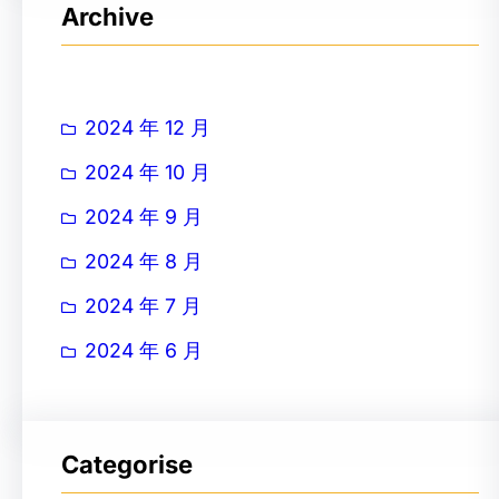
Archive
2024 年 12 月
2024 年 10 月
2024 年 9 月
2024 年 8 月
2024 年 7 月
2024 年 6 月
Categorise