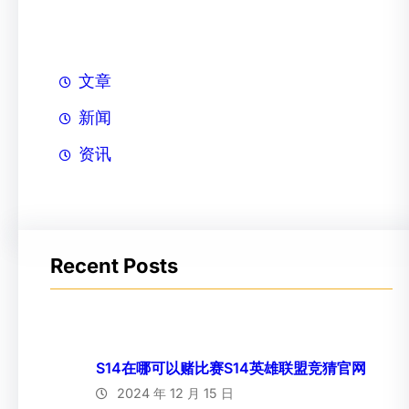
文章
新闻
资讯
Recent Posts
S14在哪可以赌比赛S14英雄联盟竞猜官网
2024 年 12 月 15 日