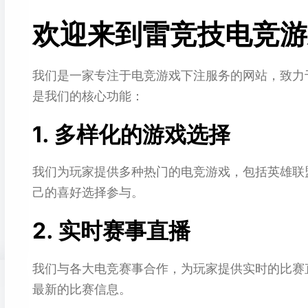
欢迎来到雷竞技电竞游
我们是一家专注于电竞游戏下注服务的网站，致力
是我们的核心功能：
1. 多样化的游戏选择
我们为玩家提供多种热门的电竞游戏，包括英雄联
己的喜好选择参与。
2. 实时赛事直播
我们与各大电竞赛事合作，为玩家提供实时的比赛
最新的比赛信息。