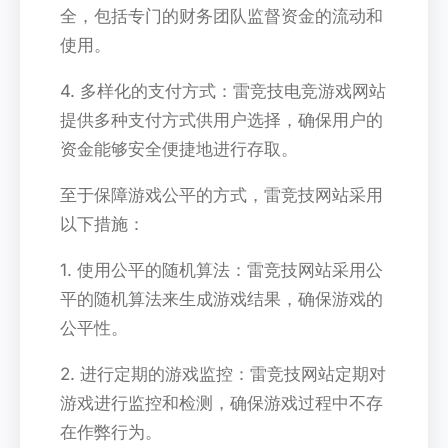
全，包括专门的财务团队监督资金的流动和
使用。
4. 多样化的支付方式：雷竞技电竞游戏网站
提供多种支付方式供用户选择，确保用户的
资金能够安全便捷地进行存取。
至于保障游戏公平的方式，雷竞技网站采用
以下措施：
1. 使用公平的随机算法：雷竞技网站采用公
平的随机算法来生成游戏结果，确保游戏的
公平性。
2. 进行定期的游戏监控：雷竞技网站定期对
游戏进行监控和检测，确保游戏过程中不存
在作弊行为。