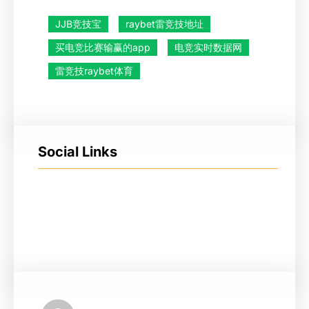
JJB竞技宝
raybet雷竞技地址
买电竞比赛输赢的app
电竞实时数据网
雷竞技raybet体育
Social Links
Facebook
Twitter
LinkedIn
Instagram