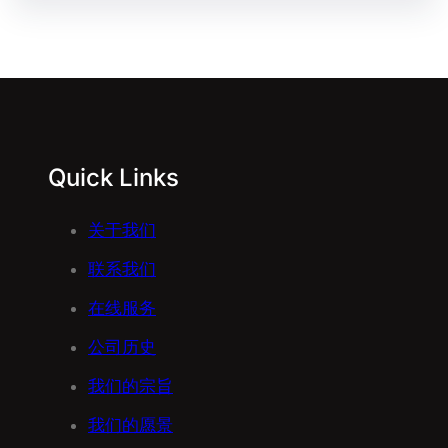
Quick Links
关于我们
联系我们
在线服务
公司历史
我们的宗旨
我们的愿景