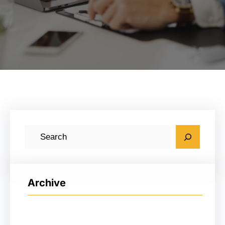
搜
索
Archive