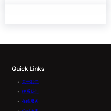
Quick Links
关于我们
联系我们
在线服务
公司历史