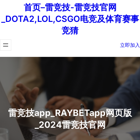
首页–雷竞技-雷竞技官网
_DOTA2,LOL,CSGO电竞及体育赛事
竞猜
立即加入
雷竞技app_RAYBETapp网页版
_2024雷竞技官网