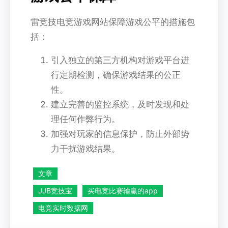
雷竞技电竞游戏网站保障游戏公平的措施包
括：
引入独立的第三方机构对游戏平台进
行定期检测，确保游戏结果的公正
性。
建立完善的监控系统，及时发现和处
理任何作弊行为。
加强对玩家的信息保护，防止外部势
力干扰游戏结果。
文章
JJB竞技宝
买电竞比赛输赢的app
电竞实时数据网