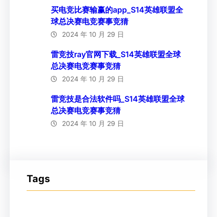
买电竞比赛输赢的app_S14英雄联盟全
球总决赛电竞赛事竞猜
2024 年 10 月 29 日
雷竞技ray官网下载_S14英雄联盟全球
总决赛电竞赛事竞猜
2024 年 10 月 29 日
雷竞技是合法软件吗_S14英雄联盟全球
总决赛电竞赛事竞猜
2024 年 10 月 29 日
Tags