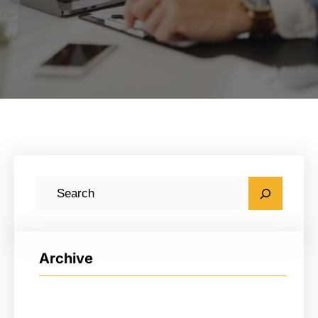
搜
索
Archive