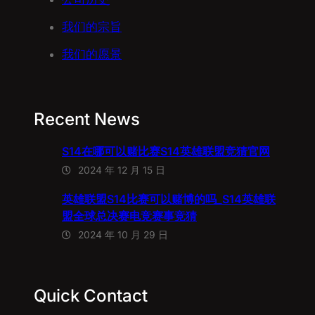
我们的宗旨
我们的愿景
Recent News
S14在哪可以赌比赛S14英雄联盟竞猜官网
2024 年 12 月 15 日
英雄联盟S14比赛可以赌博的吗_S14英雄联
盟全球总决赛电竞赛事竞猜
2024 年 10 月 29 日
Quick Contact