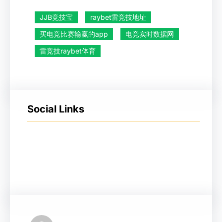
JJB竞技宝
raybet雷竞技地址
买电竞比赛输赢的app
电竞实时数据网
雷竞技raybet体育
Social Links
Facebook
Twitter
LinkedIn
Instagram