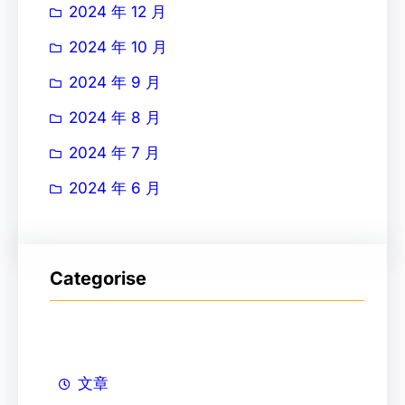
2024 年 12 月
2024 年 10 月
2024 年 9 月
2024 年 8 月
2024 年 7 月
2024 年 6 月
Categorise
文章