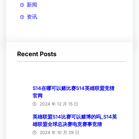
新闻
资讯
Recent Posts
S14在哪可以赌比赛S14英雄联盟竞猜
官网
2024 年 12 月 15 日
英雄联盟S14比赛可以赌博的吗_S14英
雄联盟全球总决赛电竞赛事竞猜
2024 年 10 月 29 日