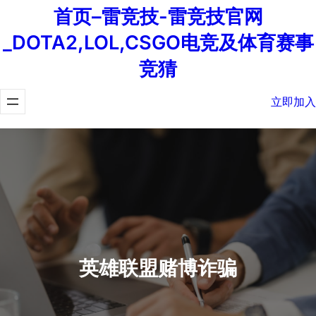
首页–雷竞技-雷竞技官网
_DOTA2,LOL,CSGO电竞及体育赛事
竞猜
立即加入
英雄联盟赌博诈骗