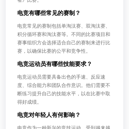
电竞有哪些常见的赛制？
电竞常见的赛制包括单淘汰赛、双淘汰赛、
积分循环赛和淘汰赛等。不同的比赛项目和
赛事组织方会选择适合自己的赛制来进行比
赛，以确保比赛的公平和竞争性。
电竞运动员有哪些技能要求？
电竞运动员需要具备出色的手速、反应速
度、综合能力和团队合作意识。他们需要不
断练习提升自己的技能水平，以在比赛中取
得好成绩。
电竞对年轻人有何影响？
电竞作为一种新兴的竞技运动，受到越来越