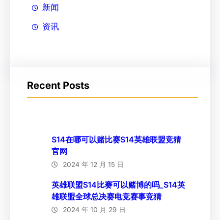
新闻
资讯
Recent Posts
S14在哪可以赌比赛S14英雄联盟竞猜
官网
2024 年 12 月 15 日
英雄联盟S14比赛可以赌博的吗_S14英
雄联盟全球总决赛电竞赛事竞猜
2024 年 10 月 29 日