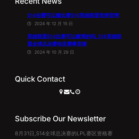
Recent News
S14在哪可以赌比赛S14英雄联盟竞猜官网
2024 年 12 月 15 日
英雄联盟S14比赛可以赌博的吗_S14英雄联
盟全球总决赛电竞赛事竞猜
2024 年 10 月 29 日
Quick Contact
Subscribe Our Newsletter
8月31日,S14全球总决赛的LPL赛区资格赛