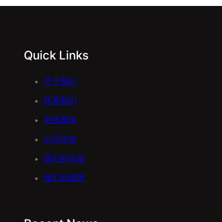
Quick Links
关于我们
联系我们
在线服务
公司历史
我们的宗旨
我们的愿景