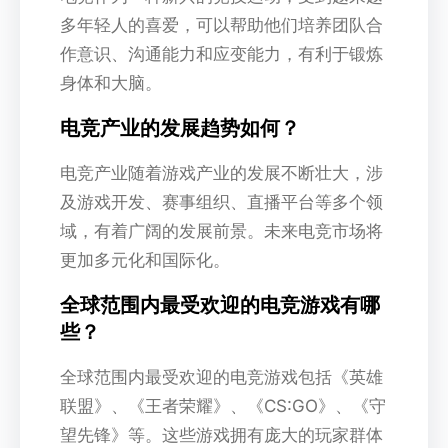
多年轻人的喜爱，可以帮助他们培养团队合
作意识、沟通能力和应变能力，有利于锻炼
身体和大脑。
电竞产业的发展趋势如何？
电竞产业随着游戏产业的发展不断壮大，涉
及游戏开发、赛事组织、直播平台等多个领
域，有着广阔的发展前景。未来电竞市场将
更加多元化和国际化。
全球范围内最受欢迎的电竞游戏有哪
些？
全球范围内最受欢迎的电竞游戏包括《英雄
联盟》、《王者荣耀》、《CS:GO》、《守
望先锋》等。这些游戏拥有庞大的玩家群体