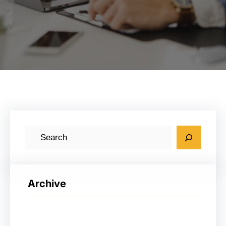
搜
索
Archive