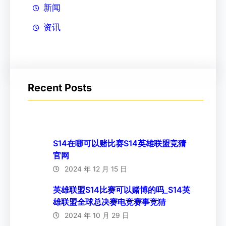
新闻
资讯
Recent Posts
S14在哪可以赌比赛S14英雄联盟竞猜
官网
2024 年 12 月 15 日
英雄联盟S14比赛可以赌博的吗_S14英
雄联盟全球总决赛电竞赛事竞猜
2024 年 10 月 29 日