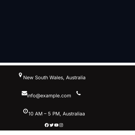
New South Wales, Australia
info@example.com
10 AM – 5 PM, Australiaa
Facebook
Twitter
YouTube
Instagram