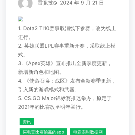
雷竞技
2024 年 9 月 21 日
1. Dota2 TI10赛事取消线下参赛，改为线上
进行。
2. 英雄联盟LPL赛事重新开赛，采取线上模
式。
3.《Apex英雄》宣布推出全新季度更新，
新增新角色和地图。
4. 《使命召唤：战区》发布全新赛季更新，
引入新的游戏模式和武器。
5. CS:GO Major锦标赛推迟举办，原定于
2021年的比赛改至明年举行。
资讯
买电竞比赛输赢的app
电竞实时数据网