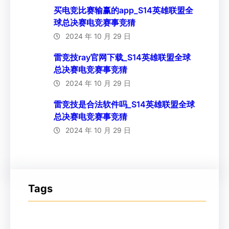
买电竞比赛输赢的app_S14英雄联盟全
球总决赛电竞赛事竞猜
2024 年 10 月 29 日
雷竞技ray官网下载_S14英雄联盟全球
总决赛电竞赛事竞猜
2024 年 10 月 29 日
雷竞技是合法软件吗_S14英雄联盟全球
总决赛电竞赛事竞猜
2024 年 10 月 29 日
Tags