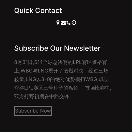
Quick Contact
Subscribe Our Newsletter
8月31日,S14全球总决赛的LPL赛区资格赛
上,WBG与LNG展开了激烈对决。经过三场
较量,LNG以3-0的绝对优势横扫WBG,成功
夺得LPL赛区三号种子的席位。 首场比赛中,
双方打野初期在中路交锋
Subscribe Now