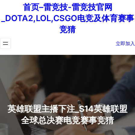
首页–雷竞技-雷竞技官网
_DOTA2,LOL,CSGO电竞及体育赛事
竞猜
立即加入
英雄联盟主播下注_S14英雄联盟
全球总决赛电竞赛事竞猜