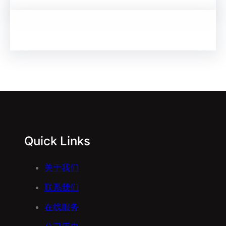
Quick Links
关于我们
联系我们
在线服务