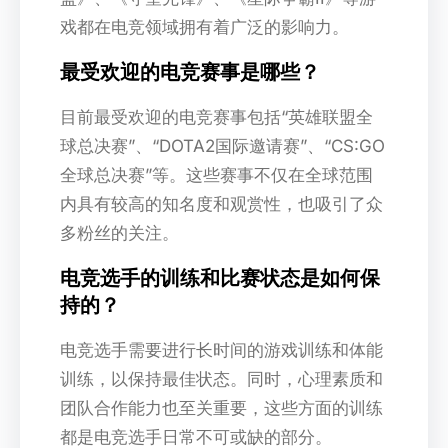
戏都在电竞领域拥有着广泛的影响力。
最受欢迎的电竞赛事是哪些？
目前最受欢迎的电竞赛事包括“英雄联盟全
球总决赛”、“DOTA2国际邀请赛”、“CS:GO
全球总决赛”等。这些赛事不仅在全球范围
内具有较高的知名度和观赏性，也吸引了众
多粉丝的关注。
电竞选手的训练和比赛状态是如何保
持的？
电竞选手需要进行长时间的游戏训练和体能
训练，以保持最佳状态。同时，心理素质和
团队合作能力也至关重要，这些方面的训练
都是电竞选手日常不可或缺的部分。