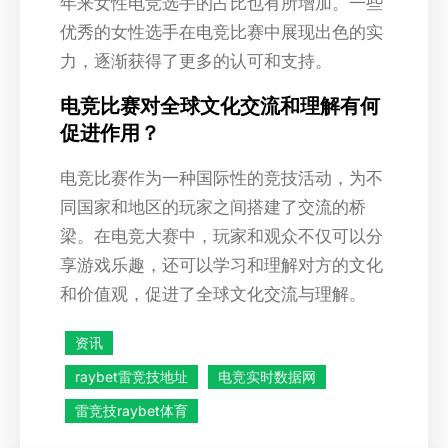
年来女性电竞选手的占比也有所增加。一些
优秀的女性选手在电竞比赛中展现出色的实
力，逐渐获得了更多的认可和支持。
电竞比赛对全球文化交流和理解有何
促进作用？
电竞比赛作为一种国际性的竞技活动，为不
同国家和地区的玩家之间搭建了交流的桥
梁。在电竞大赛中，玩家和观众不仅可以分
享游戏乐趣，还可以学习和理解对方的文化
和价值观，促进了全球文化交流与理解。
资讯
raybet雷竞技地址
电竞实时数据网
雷竞技raybet体育