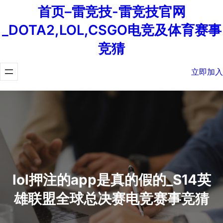
首页–雷竞技-雷竞技官网
_DOTA2,LOL,CSGO电竞及体育赛事
竞猜
立即加入
lol押注的app是真的假的_S14英
雄联盟全球总决赛电竞赛事竞猜