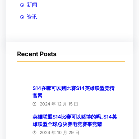
新闻
资讯
Recent Posts
S14在哪可以赌比赛S14英雄联盟竞猜
官网
2024 年 12 月 15 日
英雄联盟S14比赛可以赌博的吗_S14英
雄联盟全球总决赛电竞赛事竞猜
2024 年 10 月 29 日