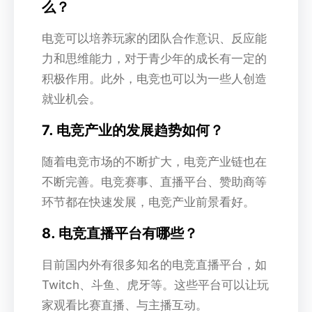
么？
电竞可以培养玩家的团队合作意识、反应能
力和思维能力，对于青少年的成长有一定的
积极作用。此外，电竞也可以为一些人创造
就业机会。
7. 电竞产业的发展趋势如何？
随着电竞市场的不断扩大，电竞产业链也在
不断完善。电竞赛事、直播平台、赞助商等
环节都在快速发展，电竞产业前景看好。
8. 电竞直播平台有哪些？
目前国内外有很多知名的电竞直播平台，如
Twitch、斗鱼、虎牙等。这些平台可以让玩
家观看比赛直播、与主播互动。