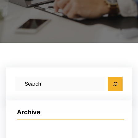
搜
索
Archive