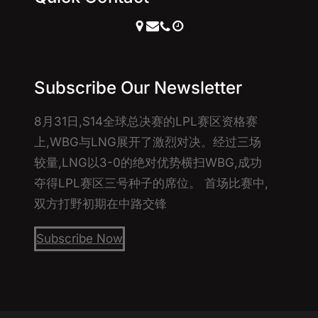
Subscribe Our Newsletter
8月31日,S14全球总决赛的LPL赛区资格赛
上,WBG与LNG展开了激烈对决。经过三场
较量,LNG以3-0的绝对优势横扫WBG,成功
夺得LPL赛区三号种子的席位。 首场比赛中,
双方打野初期在中路交锋
Subscribe Now