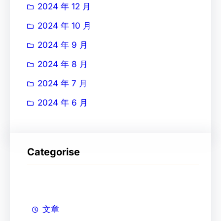
2024 年 12 月
2024 年 10 月
2024 年 9 月
2024 年 8 月
2024 年 7 月
2024 年 6 月
Categorise
文章