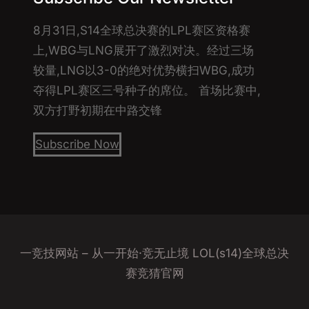
8月31日,S14全球总决赛的LPL赛区资格赛
上,WBG与LNG展开了激烈对决。经过三场
较量,LNG以3-0的绝对优势横扫WBG,成功
夺得LPL赛区三号种子的席位。 首场比赛中,
双方打野初期在中路交锋
Subscribe Now
一竞技网站 – 从一开始·竞无止境 LOL(s14)全球总决
赛竞猜官网