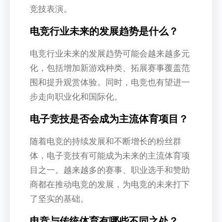
竞技表演。
电竞行业未来的发展趋势是什么？
电竞行业未来的发展趋势可能会越来越多元
化，包括增加新游戏种类、拓展赛事覆盖范
围和提升观赏体验。同时，电竞也有望进一
步走向职业化和国际化。
电子竞技是否会成为主流体育项目？
随着电竞的持续发展和不断增长的粉丝群
体，电子竞技有可能成为未来的主流体育项
目之一。越来越多的赛事、职业选手和赞助
商都在推动电竞的发展，为电竞的未来打下
了坚实的基础。
电竞与传统体育有哪些不同之处？