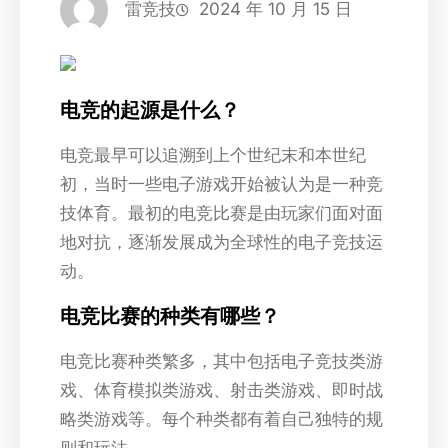
雷竞技
2024 年 10 月 15 日
电竞的起源是什么？
电竞最早可以追溯到上个世纪末和本世纪
初，当时一些电子游戏开始被认为是一种竞
技体育。最初的电竞比赛是由玩家们面对面
地对抗，逐渐发展成为全球性的电子竞技运
动。
电竞比赛的种类有哪些？
电竞比赛种类繁多，其中包括电子竞技类游
戏、体育模拟类游戏、射击类游戏、即时战
略类游戏等。每个种类都有着自己独特的规
则和玩法。