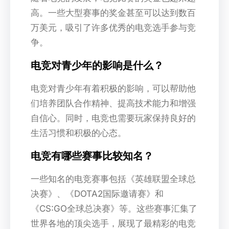
高。一些大型赛事的奖金甚至可以达到数百
万美元，吸引了许多优秀的电竞选手参与竞
争。
电竞对青少年的影响是什么？
电竞对青少年有着积极的影响，可以帮助他
们培养团队合作精神、提高技术能力和增强
自信心。同时，电竞也需要玩家保持良好的
生活习惯和积极的心态。
电竞有哪些赛事比较知名？
一些知名的电竞赛事包括《英雄联盟全球总
决赛》、《DOTA2国际邀请赛》和
《CS:GO全球总决赛》等。这些赛事汇集了
世界各地的顶尖选手，展现了最精彩的电竞