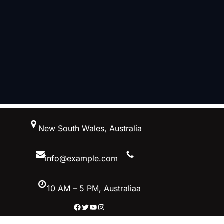
New South Wales, Australia
info@example.com
10 AM – 5 PM, Australiaa
Facebook
Twitter
YouTube
Instagram