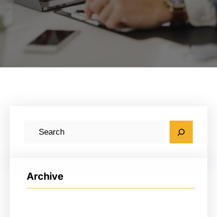
搜
索
Archive