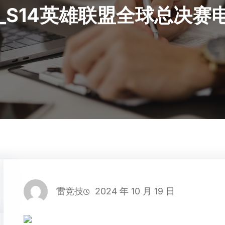
注_S14英雄联盟全球总决
雷竞技
2024 年 10 月 19 日