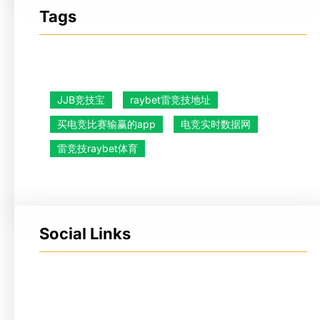
Tags
JJB竞技宝
raybet雷竞技地址
买电竞比赛输赢的app
电竞实时数据网
雷竞技raybet体育
Social Links
Facebook
Twitter
LinkedIn
Instagram