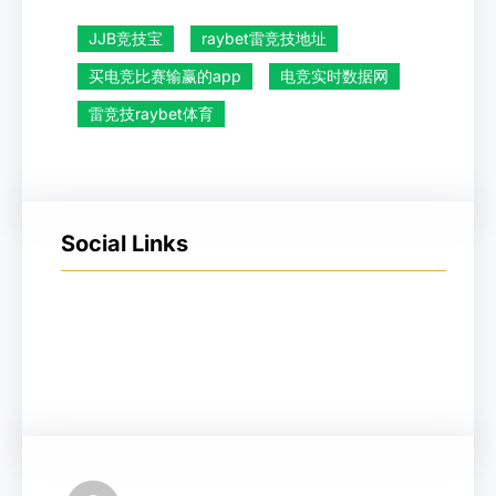
JJB竞技宝
raybet雷竞技地址
买电竞比赛输赢的app
电竞实时数据网
雷竞技raybet体育
Social Links
Facebook
Twitter
LinkedIn
Instagram