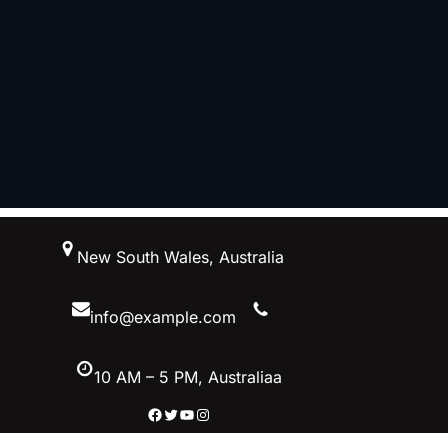
New South Wales, Australia
info@example.com
10 AM – 5 PM, Australiaa
Facebook
Twitter
YouTube
Instagram