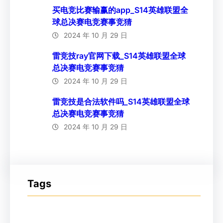
买电竞比赛输赢的app_S14英雄联盟全
球总决赛电竞赛事竞猜
2024 年 10 月 29 日
雷竞技ray官网下载_S14英雄联盟全球
总决赛电竞赛事竞猜
2024 年 10 月 29 日
雷竞技是合法软件吗_S14英雄联盟全球
总决赛电竞赛事竞猜
2024 年 10 月 29 日
Tags