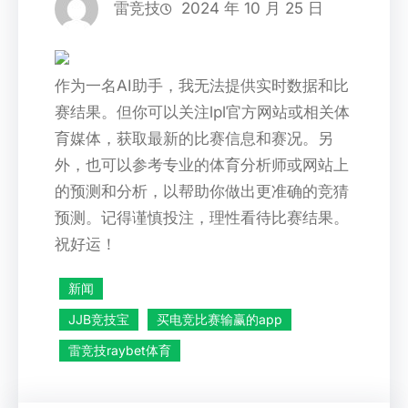
雷竞技
2024 年 10 月 25 日
作为一名AI助手，我无法提供实时数据和比
赛结果。但你可以关注lpl官方网站或相关体
育媒体，获取最新的比赛信息和赛况。另
外，也可以参考专业的体育分析师或网站上
的预测和分析，以帮助你做出更准确的竞猜
预测。记得谨慎投注，理性看待比赛结果。
祝好运！
新闻
JJB竞技宝
买电竞比赛输赢的app
雷竞技raybet体育