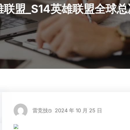
英雄联盟_S14英雄联盟全球
雷竞技
2024 年 10 月 25 日