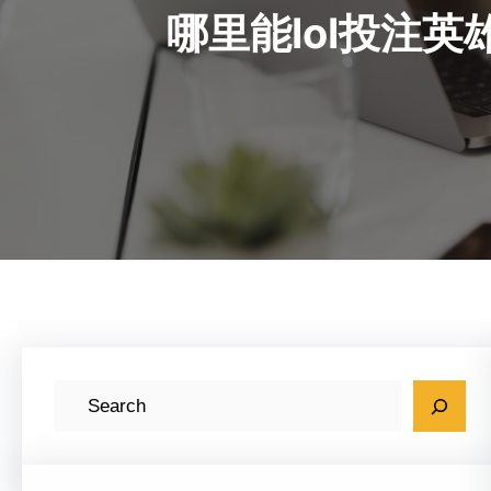
哪里能lol投注
搜
索