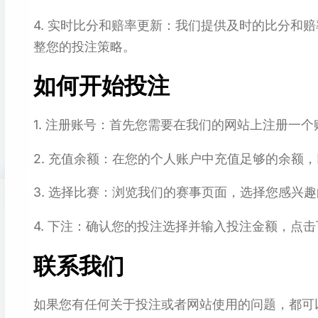
4. 实时比分和赔率更新：我们提供及时的比分和
整您的投注策略。
如何开始投注
1. 注册账号：首先您需要在我们的网站上注册一
2. 充值余额：在您的个人账户中充值足够的余额
3. 选择比赛：浏览我们的赛事页面，选择您感兴
4. 下注：确认您的投注选择并输入投注金额，点
联系我们
如果您有任何关于投注或者网站使用的问题，都可