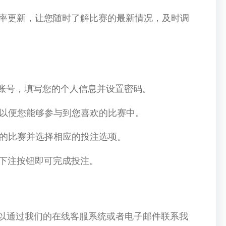
赔率更新，让您随时了解比赛的最新情况，及时调
个账号，填写您的个人信息并设置密码。
，以便您能够参与到您喜欢的比赛中。
趣的比赛并选择相应的投注选项。
击下注按钮即可完成投注。
以通过我们的在线客服系统或者电子邮件联系我