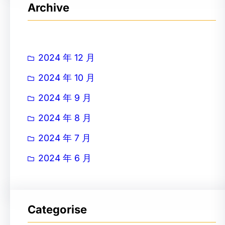
Archive
2024 年 12 月
2024 年 10 月
2024 年 9 月
2024 年 8 月
2024 年 7 月
2024 年 6 月
Categorise