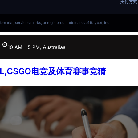
10 AM – 5 PM, Australiaa
OL,CSGO电竞及体育赛事竞猜