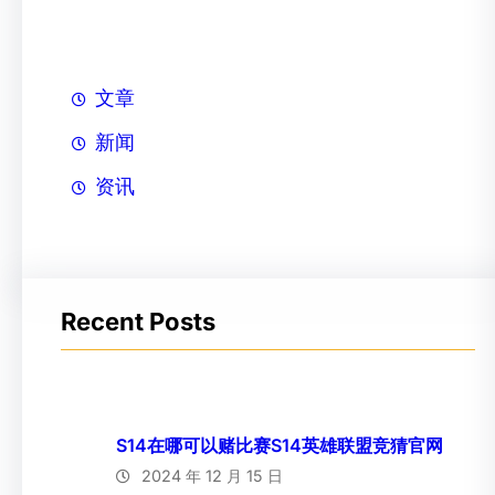
文章
新闻
资讯
Recent Posts
S14在哪可以赌比赛S14英雄联盟竞猜官网
2024 年 12 月 15 日