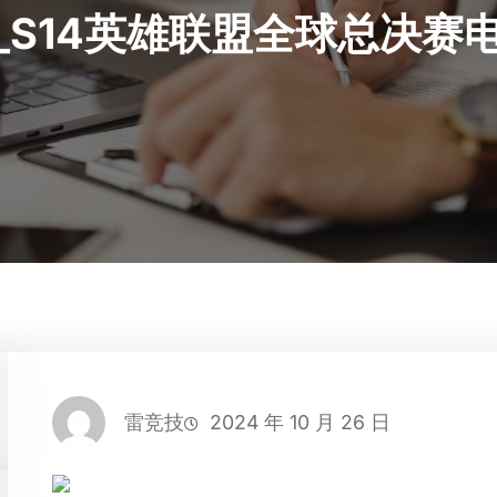
.vip_S14英雄联盟全球总决
雷竞技
2024 年 10 月 26 日