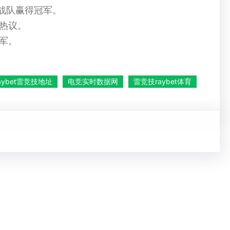
国战队赢得冠军。
发热议。
冠军。
aybet雷竞技地址
电竞实时数据网
雷竞技raybet体育