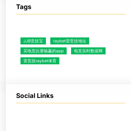
Tags
JJB竞技宝
raybet雷竞技地址
买电竞比赛输赢的app
电竞实时数据网
雷竞技raybet体育
Social Links
Facebook
Twitter
LinkedIn
Instagram