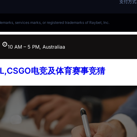
10 AM – 5 PM, Australiaa
OL,CSGO电竞及体育赛事竞猜