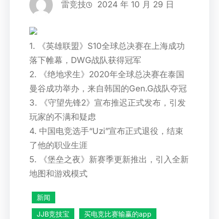
雷竞技
2024 年 10 月 29 日
1. 《英雄联盟》S10全球总决赛在上海成功
落下帷幕，DWG战队获得冠军
2. 《绝地求生》2020年全球总决赛在泰国
曼谷成功举办，来自韩国的Gen.G战队夺冠
3. 《守望先锋2》宣布推迟正式发布，引发
玩家的不满和疑虑
4. 中国电竞选手“Uzi”宣布正式退役，结束
了他的职业生涯
5. 《堡垒之夜》新赛季更新推出，引入全新
地图和游戏模式
新闻
JJB竞技宝
买电竞比赛输赢的app