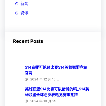
新闻
资讯
Recent Posts
S14在哪可以赌比赛S14英雄联盟竞猜
官网
2024 年 12 月 15 日
英雄联盟S14比赛可以赌博的吗_S14英
雄联盟全球总决赛电竞赛事竞猜
2024 年 10 月 29 日