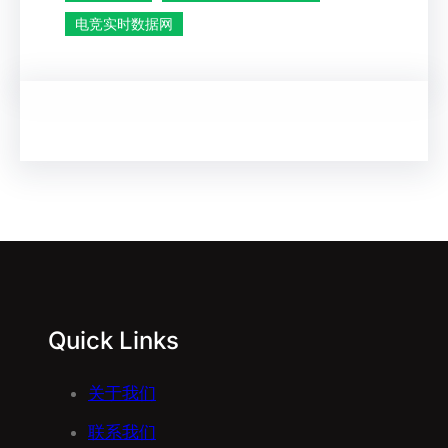
电竞实时数据网
Quick Links
关于我们
联系我们