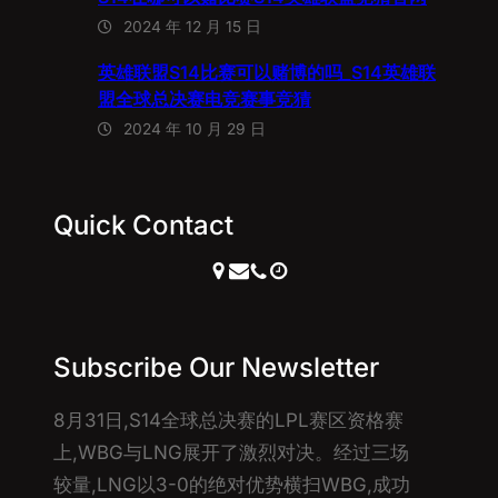
2024 年 12 月 15 日
英雄联盟S14比赛可以赌博的吗_S14英雄联
盟全球总决赛电竞赛事竞猜
2024 年 10 月 29 日
Quick Contact
Subscribe Our Newsletter
8月31日,S14全球总决赛的LPL赛区资格赛
上,WBG与LNG展开了激烈对决。经过三场
较量,LNG以3-0的绝对优势横扫WBG,成功