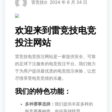
雷竞技
2024 年 6 月 24 日
欢迎来到雷竞技电竞
投注网站
雷竞技电竞投注网站是一家提供安全、可靠
的足球下注服务的电竞投注平台。我们致力
于为用户提供最优质的电竞投注体验，让您
尽情享受电竞竞猜的乐趣。
我们的特色功能：
多种赛事选择：
我们提供丰富多样的
电竞赛事种类，包括英雄联盟、