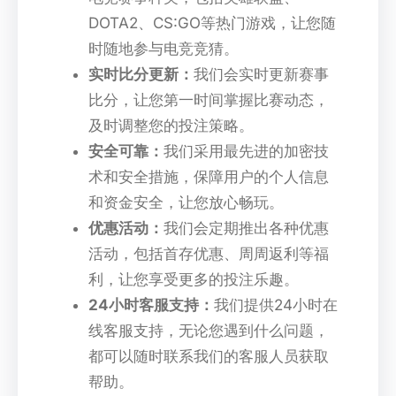
DOTA2、CS:GO等热门游戏，让您随
时随地参与电竞竞猜。
实时比分更新：
我们会实时更新赛事
比分，让您第一时间掌握比赛动态，
及时调整您的投注策略。
安全可靠：
我们采用最先进的加密技
术和安全措施，保障用户的个人信息
和资金安全，让您放心畅玩。
优惠活动：
我们会定期推出各种优惠
活动，包括首存优惠、周周返利等福
利，让您享受更多的投注乐趣。
24小时客服支持：
我们提供24小时在
线客服支持，无论您遇到什么问题，
都可以随时联系我们的客服人员获取
帮助。