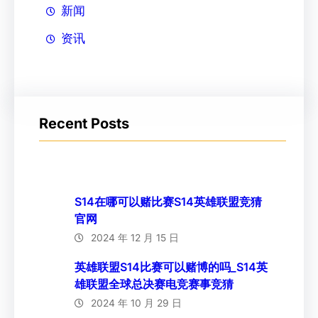
新闻
资讯
Recent Posts
S14在哪可以赌比赛S14英雄联盟竞猜
官网
2024 年 12 月 15 日
英雄联盟S14比赛可以赌博的吗_S14英
雄联盟全球总决赛电竞赛事竞猜
2024 年 10 月 29 日