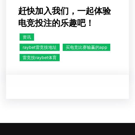
赶快加入我们，一起体验
电竞投注的乐趣吧！
资讯
raybet雷竞技地址
买电竞比赛输赢的app
雷竞技raybet体育