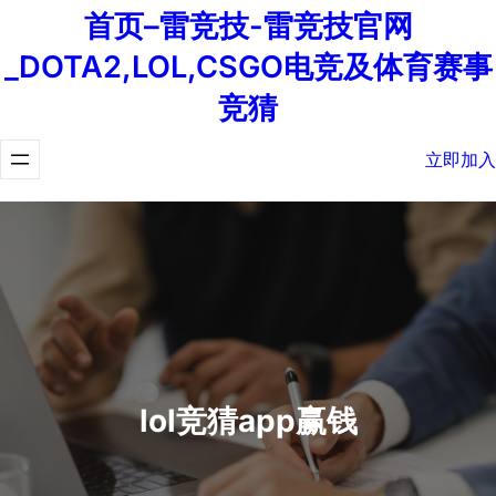
首页–雷竞技-雷竞技官网
_DOTA2,LOL,CSGO电竞及体育赛事
竞猜
立即加入
lol竞猜app赢钱