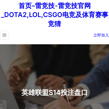
首页–雷竞技-雷竞技官网
_DOTA2,LOL,CSGO电竞及体育赛事
竞猜
立即加入
英雄联盟S14投注盘口