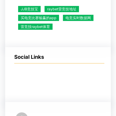
JJB竞技宝
raybet雷竞技地址
买电竞比赛输赢的app
电竞实时数据网
雷竞技raybet体育
Social Links
Facebook
Twitter
LinkedIn
Instagram