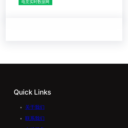
电竞实时数据网
Quick Links
关于我们
联系我们