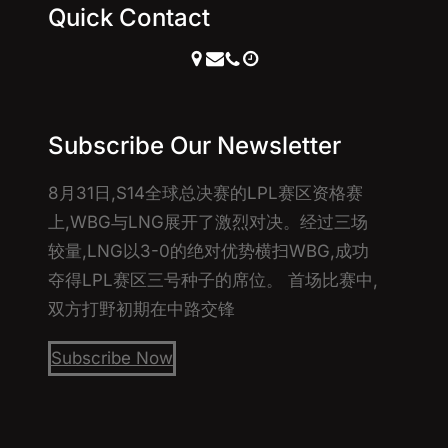
Quick Contact
Subscribe Our Newsletter
8月31日,S14全球总决赛的LPL赛区资格赛
上,WBG与LNG展开了激烈对决。经过三场
较量,LNG以3-0的绝对优势横扫WBG,成功
夺得LPL赛区三号种子的席位。 首场比赛中,
双方打野初期在中路交锋
Subscribe Now