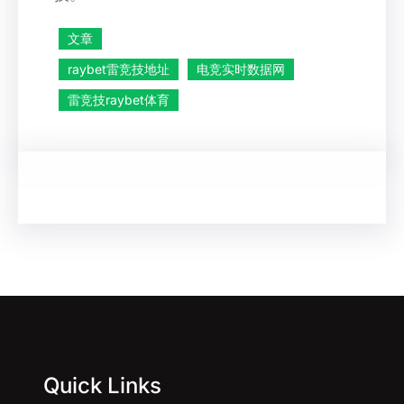
文章
raybet雷竞技地址
电竞实时数据网
雷竞技raybet体育
Quick Links