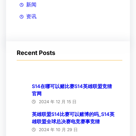
新闻
资讯
Recent Posts
S14在哪可以赌比赛S14英雄联盟竞猜
官网
2024 年 12 月 15 日
英雄联盟S14比赛可以赌博的吗_S14英
雄联盟全球总决赛电竞赛事竞猜
2024 年 10 月 29 日