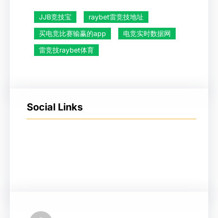
JJB竞技宝
raybet雷竞技地址
买电竞比赛输赢的app
电竞实时数据网
雷竞技raybet体育
Social Links
Facebook
Twitter
LinkedIn
Instagram