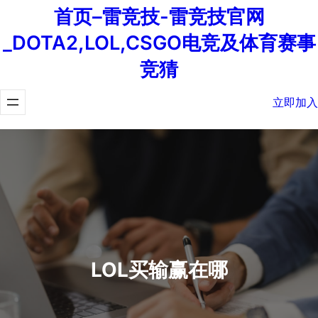
首页–雷竞技-雷竞技官网
_DOTA2,LOL,CSGO电竞及体育赛事
竞猜
立即加入
LOL买输赢在哪