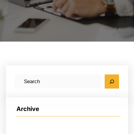
搜
索
Archive