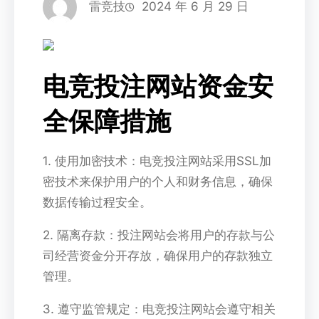
雷竞技
2024 年 6 月 29 日
电竞投注网站资金安
全保障措施
1. 使用加密技术：电竞投注网站采用SSL加
密技术来保护用户的个人和财务信息，确保
数据传输过程安全。
2. 隔离存款：投注网站会将用户的存款与公
司经营资金分开存放，确保用户的存款独立
管理。
3. 遵守监管规定：电竞投注网站会遵守相关