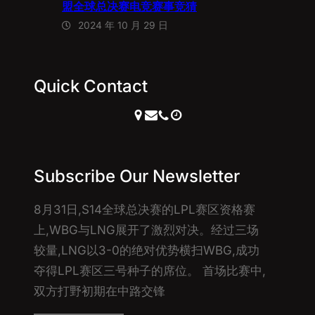
盟全球总决赛电竞赛事竞猜
2024 年 10 月 29 日
Quick Contact
Subscribe Our Newsletter
8月31日,S14全球总决赛的LPL赛区资格赛
上,WBG与LNG展开了激烈对决。经过三场
较量,LNG以3-0的绝对优势横扫WBG,成功
夺得LPL赛区三号种子的席位。 首场比赛中,
双方打野初期在中路交锋