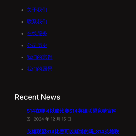
关于我们
联系我们
在线服务
公司历史
我们的宗旨
我们的愿景
Recent News
S14在哪可以赌比赛S14英雄联盟竞猜官网
2024 年 12 月 15 日
英雄联盟S14比赛可以赌博的吗_S14英雄联