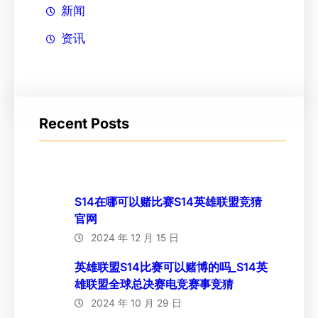
新闻
资讯
Recent Posts
S14在哪可以赌比赛S14英雄联盟竞猜
官网
2024 年 12 月 15 日
英雄联盟S14比赛可以赌博的吗_S14英
雄联盟全球总决赛电竞赛事竞猜
2024 年 10 月 29 日