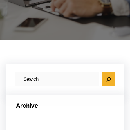
搜
索
Archive