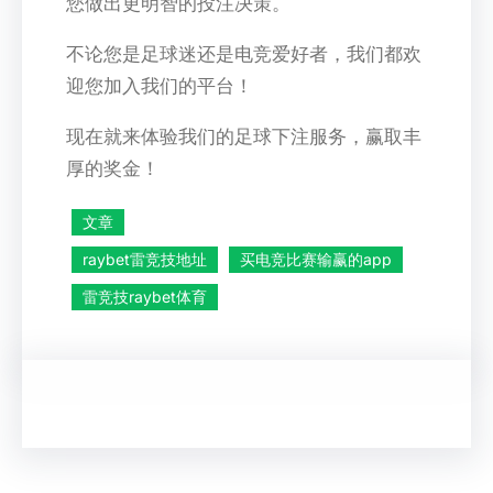
您做出更明智的投注决策。
不论您是足球迷还是电竞爱好者，我们都欢
迎您加入我们的平台！
现在就来体验我们的足球下注服务，赢取丰
厚的奖金！
文章
raybet雷竞技地址
买电竞比赛输赢的app
雷竞技raybet体育