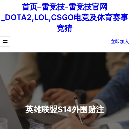
首页–雷竞技-雷竞技官网
_DOTA2,LOL,CSGO电竞及体育赛事
竞猜
立即加入
英雄联盟S14外围赌注