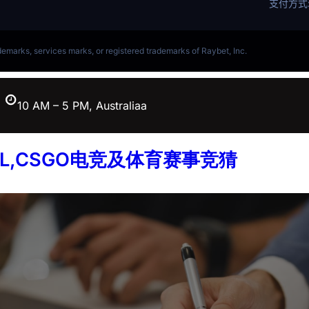
10 AM – 5 PM, Australiaa
OL,CSGO电竞及体育赛事竞猜