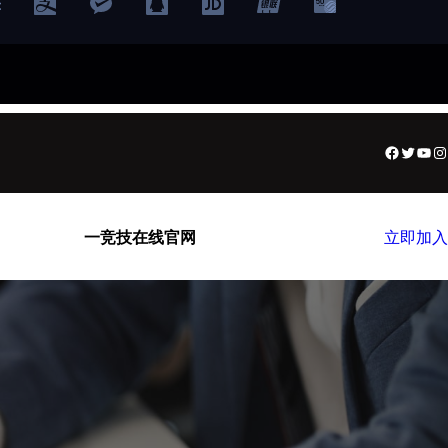
Facebo
Twitte
You
In
一竞技在线官网
立即加入