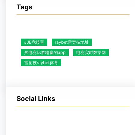
Tags
JJB竞技宝
raybet雷竞技地址
买电竞比赛输赢的app
电竞实时数据网
雷竞技raybet体育
Social Links
Facebook
Twitter
LinkedIn
Instagram