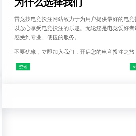
为什么选择我们
雷竞技电竞投注网站致力于为用户提供最好的电竞
以放心享受电竞投注的乐趣。无论您是电竞爱好者
感受到专业、便捷的服务。
不要犹豫，立即加入我们，开启您的电竞投注之旅
资讯
r