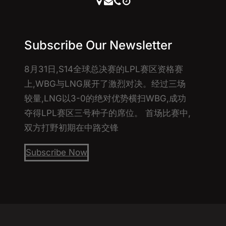
Subscribe Our Newsletter
8月31日,S14全球总决赛的LPL赛区资格赛
上,WBG与LNG展开了激烈对决。经过三场
较量,LNG以3-0的绝对优势横扫WBG,成功
夺得LPL赛区三号种子的席位。 首场比赛中,
双方打野初期在中路交锋
Subscribe Now