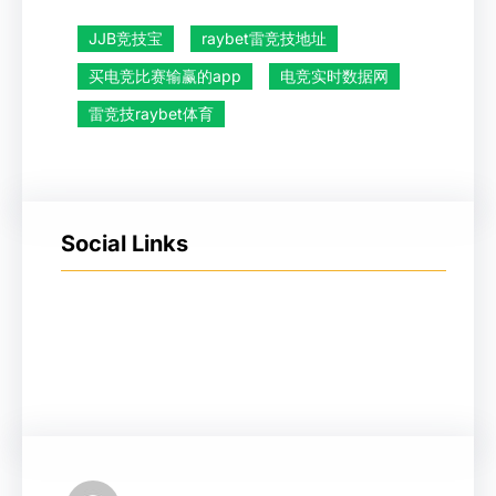
JJB竞技宝
raybet雷竞技地址
买电竞比赛输赢的app
电竞实时数据网
雷竞技raybet体育
Social Links
Facebook
Twitter
LinkedIn
Instagram