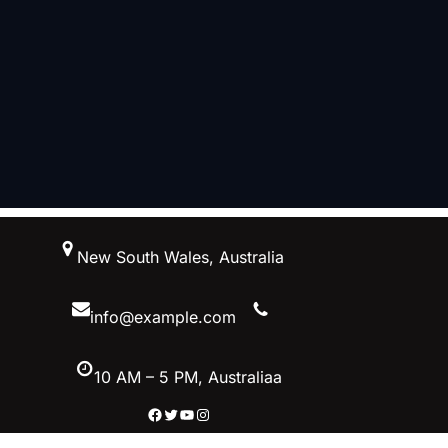
New South Wales, Australia
info@example.com
10 AM – 5 PM, Australiaa
Facebook
Twitter
YouTube
Instagram