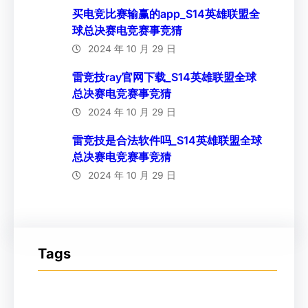
买电竞比赛输赢的app_S14英雄联盟全
球总决赛电竞赛事竞猜
2024 年 10 月 29 日
雷竞技ray官网下载_S14英雄联盟全球
总决赛电竞赛事竞猜
2024 年 10 月 29 日
雷竞技是合法软件吗_S14英雄联盟全球
总决赛电竞赛事竞猜
2024 年 10 月 29 日
Tags