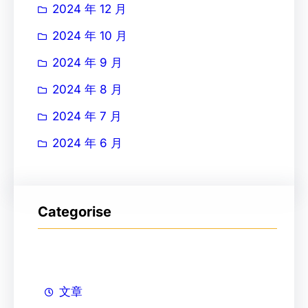
2024 年 12 月
2024 年 10 月
2024 年 9 月
2024 年 8 月
2024 年 7 月
2024 年 6 月
Categorise
文章