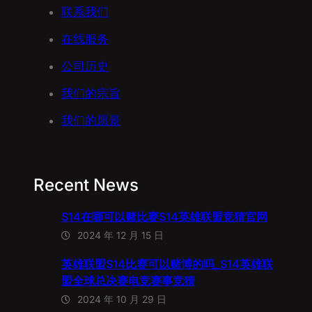
联系我们
在线服务
公司历史
我们的宗旨
我们的愿景
Recent News
S14在哪可以赌比赛S14英雄联盟竞猜官网
2024 年 12 月 15 日
英雄联盟S14比赛可以赌博的吗_S14英雄联
盟全球总决赛电竞赛事竞猜
2024 年 10 月 29 日