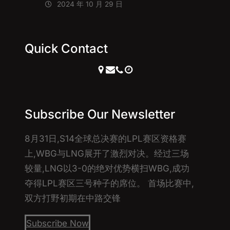
2024 年 10 月 29 日
Quick Contact
Subscribe Our Newsletter
8月31日,S14全球总决赛的LPL赛区资格赛
上,WBG与LNG展开了激烈对决。经过三场
较量,LNG以3-0的绝对优势横扫WBG,成功
夺得LPL赛区三号种子的席位。 首场比赛中,
双方打野初期在中路交锋
Subscribe Now