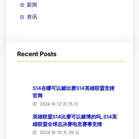
新闻
资讯
Recent Posts
S14在哪可以赌比赛S14英雄联盟竞猜
官网
2024 年 12 月 15 日
英雄联盟S14比赛可以赌博的吗_S14英
雄联盟全球总决赛电竞赛事竞猜
2024 年 10 月 29 日