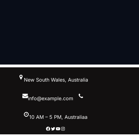
New South Wales, Australia
info@example.com
10 AM – 5 PM, Australiaa
Facebook
Twitter
YouTube
Instagram