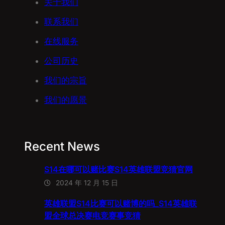
关于我们
联系我们
在线服务
公司历史
我们的宗旨
我们的愿景
Recent News
S14在哪可以赌比赛S14英雄联盟竞猜官网
2024 年 12 月 15 日
英雄联盟S14比赛可以赌博的吗_S14英雄联
盟全球总决赛电竞赛事竞猜