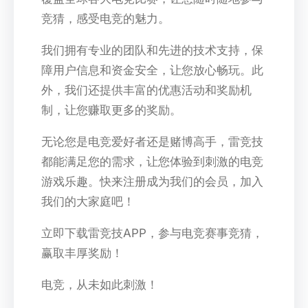
竞猜，感受电竞的魅力。
我们拥有专业的团队和先进的技术支持，保
障用户信息和资金安全，让您放心畅玩。此
外，我们还提供丰富的优惠活动和奖励机
制，让您赚取更多的奖励。
无论您是电竞爱好者还是赌博高手，雷竞技
都能满足您的需求，让您体验到刺激的电竞
游戏乐趣。快来注册成为我们的会员，加入
我们的大家庭吧！
立即下载雷竞技APP，参与电竞赛事竞猜，
赢取丰厚奖励！
电竞，从未如此刺激！