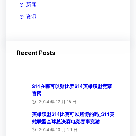
新闻
资讯
Recent Posts
S14在哪可以赌比赛S14英雄联盟竞猜
官网
2024 年 12 月 15 日
英雄联盟S14比赛可以赌博的吗_S14英
雄联盟全球总决赛电竞赛事竞猜
2024 年 10 月 29 日