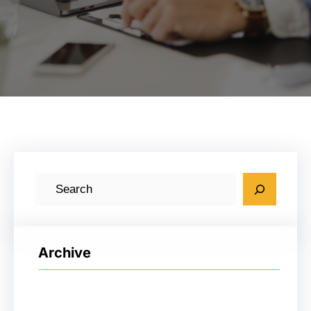
搜
索
Archive