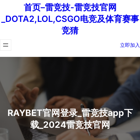
首页–雷竞技-雷竞技官网
_DOTA2,LOL,CSGO电竞及体育赛事
竞猜
立即加入
RAYBET官网登录_雷竞技app下
载_2024雷竞技官网