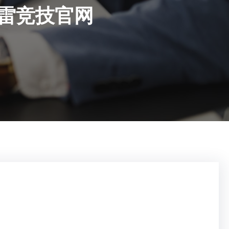
4雷竞技官网