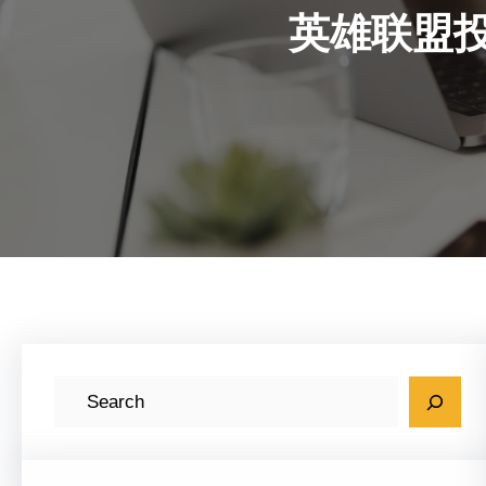
英雄联盟投
搜
索