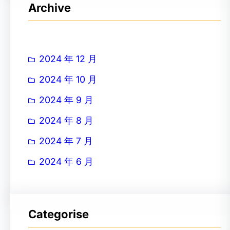
Archive
2024 年 12 月
2024 年 10 月
2024 年 9 月
2024 年 8 月
2024 年 7 月
2024 年 6 月
Categorise