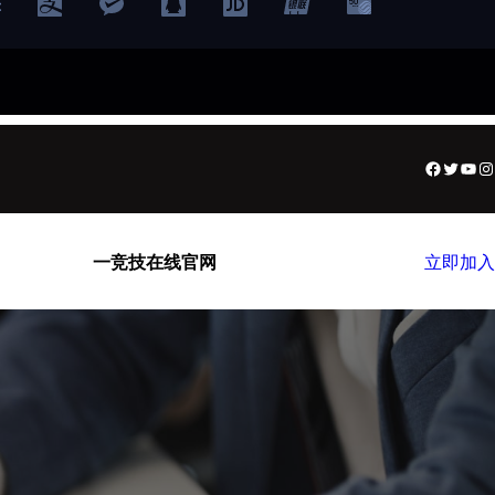
Facebo
Twitte
You
In
一竞技在线官网
立即加入