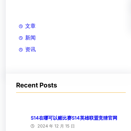
文章
新闻
资讯
Recent Posts
S14在哪可以赌比赛S14英雄联盟竞猜官网
2024 年 12 月 15 日