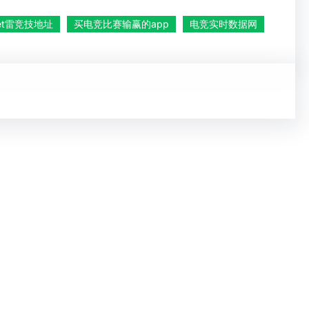
bet雷竞技地址
买电竞比赛输赢的app
电竞实时数据网