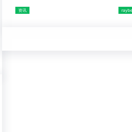
资讯
ray