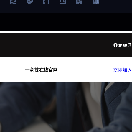
Facebo
Twitte
You
In
一竞技在线官网
立即加入