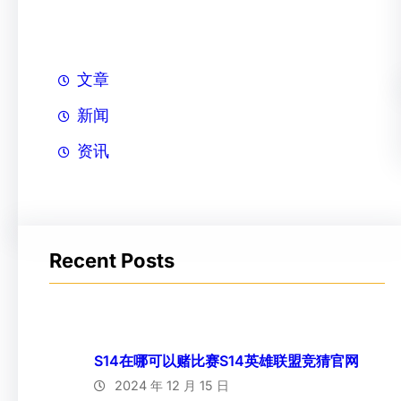
文章
新闻
资讯
Recent Posts
S14在哪可以赌比赛S14英雄联盟竞猜官网
2024 年 12 月 15 日