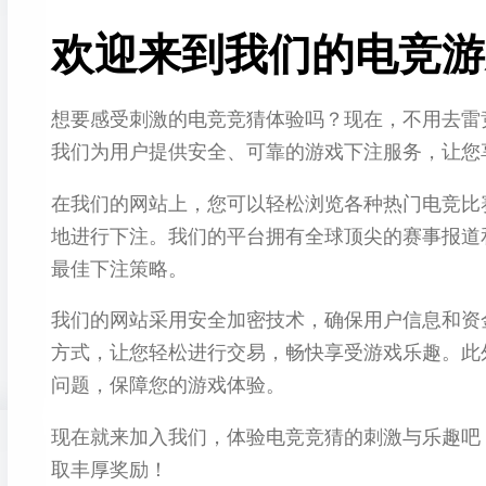
欢迎来到我们的电竞游
想要感受刺激的电竞竞猜体验吗？现在，不用去雷
我们为用户提供安全、可靠的游戏下注服务，让您
在我们的网站上，您可以轻松浏览各种热门电竞比赛，
地进行下注。我们的平台拥有全球顶尖的赛事报道
最佳下注策略。
我们的网站采用安全加密技术，确保用户信息和资
方式，让您轻松进行交易，畅快享受游戏乐趣。此
问题，保障您的游戏体验。
现在就来加入我们，体验电竞竞猜的刺激与乐趣吧
取丰厚奖励！