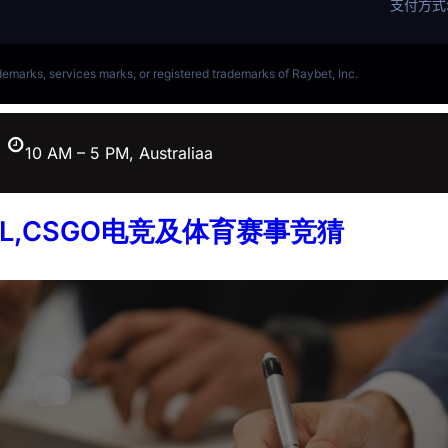
10 AM – 5 PM, Australiaa
OL,CSGO电竞及体育赛事竞猜