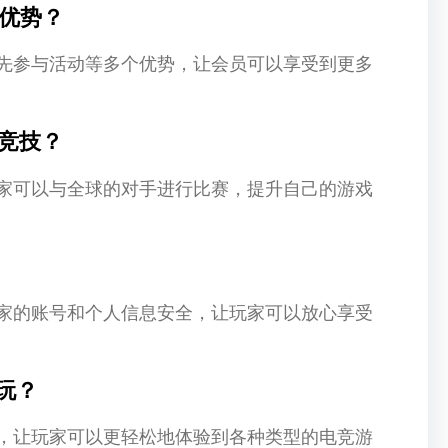
些优势？
先参与活动等多个优势，让会员可以享受到更多
戏竞技？
家可以与全球的对手进行比赛，提升自己的游戏
家的账号和个人信息安全，让玩家可以放心享受
玩？
，让玩家可以更轻松地体验到各种类型的电竞游