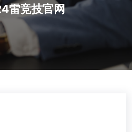
24雷竞技官网