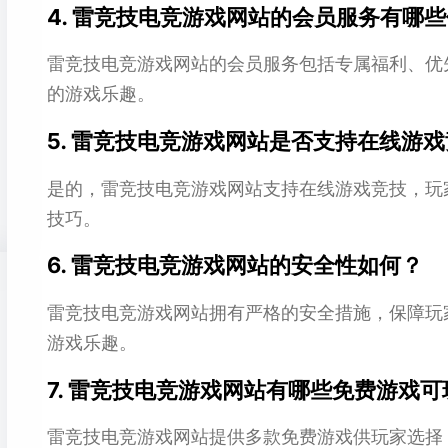
4. 雷竞技电竞游戏网站的会员服务有哪
雷竞技电竞游戏网站的会员服务包括专属福利、优
的游戏乐趣。
5. 雷竞技电竞游戏网站是否支持在线游
是的，雷竞技电竞游戏网站支持在线游戏竞技，玩
技巧。
6. 雷竞技电竞游戏网站的安全性如何？
雷竞技电竞游戏网站拥有严格的安全措施，保障玩
游戏乐趣。
7. 雷竞技电竞游戏网站有哪些免费游戏可
雷竞技电竞游戏网站提供多款免费游戏供玩家选择