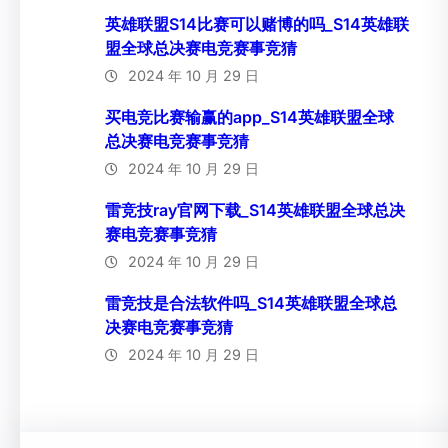
英雄联盟S14比赛可以赌博的吗_S14英雄联
盟全球总决赛电竞赛事竞猜
2024 年 10 月 29 日
买电竞比赛输赢的app_S14英雄联盟全球
总决赛电竞赛事竞猜
2024 年 10 月 29 日
雷竞技ray官网下载_S14英雄联盟全球总决
赛电竞赛事竞猜
2024 年 10 月 29 日
雷竞技是合法软件吗_S14英雄联盟全球总
决赛电竞赛事竞猜
2024 年 10 月 29 日