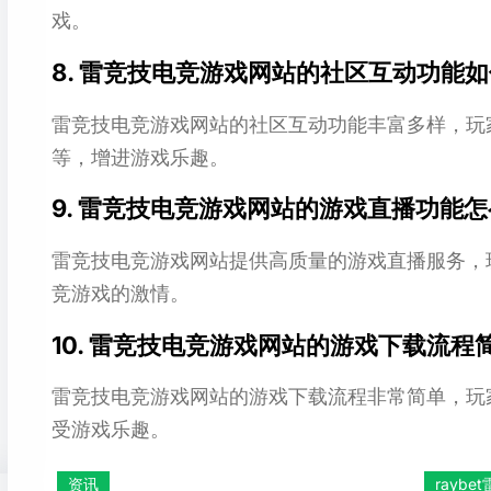
戏。
8. 雷竞技电竞游戏网站的社区互动功能
雷竞技电竞游戏网站的社区互动功能丰富多样，玩
等，增进游戏乐趣。
9. 雷竞技电竞游戏网站的游戏直播功能
雷竞技电竞游戏网站提供高质量的游戏直播服务，
竞游戏的激情。
10. 雷竞技电竞游戏网站的游戏下载流程
雷竞技电竞游戏网站的游戏下载流程非常简单，玩
受游戏乐趣。
资讯
rayb