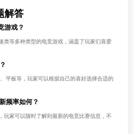
题解答
电竞游戏？
速类等多种类型的电竞游戏，涵盖了玩家们喜爱
？
机、平板等，玩家可以根据自己的喜好选择合适的
更新频率如何？
，玩家可以随时了解到最新的电竞比赛信息，不