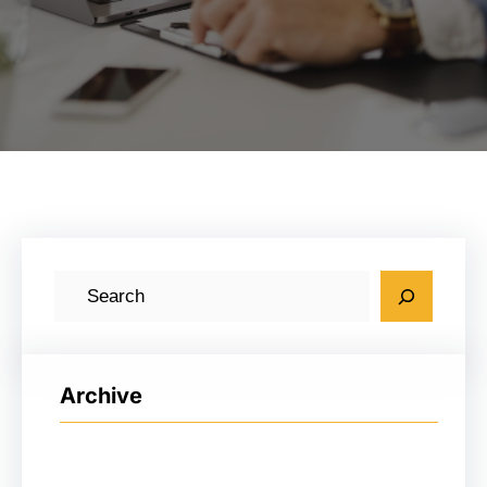
搜
索
Archive