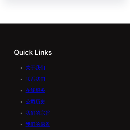
Quick Links
关于我们
联系我们
在线服务
公司历史
我们的宗旨
我们的愿景