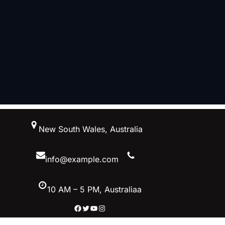
New South Wales, Australia
info@example.com
10 AM – 5 PM, Australiaa
Facebook
Twitter
YouTube
Instagram