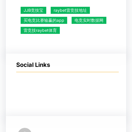
JJB竞技宝
raybet雷竞技地址
买电竞比赛输赢的app
电竞实时数据网
雷竞技raybet体育
Social Links
Facebook
Twitter
LinkedIn
Instagram