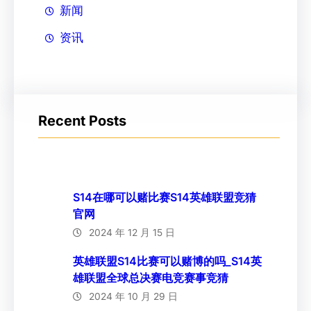
新闻
资讯
Recent Posts
S14在哪可以赌比赛S14英雄联盟竞猜
官网
2024 年 12 月 15 日
英雄联盟S14比赛可以赌博的吗_S14英
雄联盟全球总决赛电竞赛事竞猜
2024 年 10 月 29 日