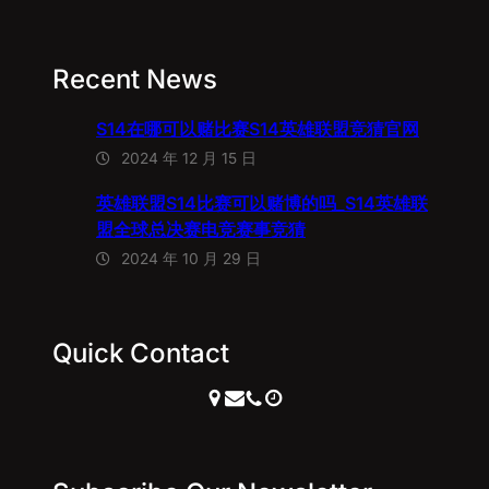
Recent News
S14在哪可以赌比赛S14英雄联盟竞猜官网
2024 年 12 月 15 日
英雄联盟S14比赛可以赌博的吗_S14英雄联
盟全球总决赛电竞赛事竞猜
2024 年 10 月 29 日
Quick Contact