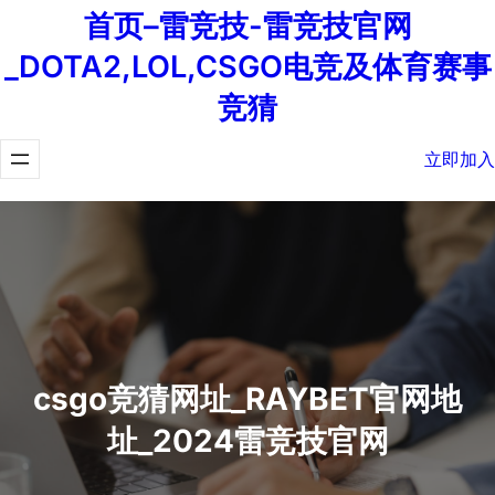
首页–雷竞技-雷竞技官网
_DOTA2,LOL,CSGO电竞及体育赛事
竞猜
立即加入
csgo竞猜网址_RAYBET官网地
址_2024雷竞技官网