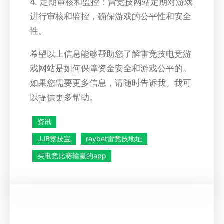
4. 定期审核和监控：雷竞技网站定期对游戏
进行审核和监控，确保游戏的公平性和安全
性。
希望以上信息能够帮助您了解雷竞技电竞游
戏网站是如何保障资金安全和游戏公平的。
如果您需要更多信息，请随时告诉我。我可
以提供更多帮助。
资讯
JJB竞技宝
raybet雷竞技地址
买电竞比赛输赢的app