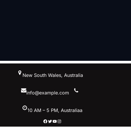
New South Wales, Australia
info@example.com
10 AM – 5 PM, Australiaa
Facebook
Twitter
YouTube
Instagram