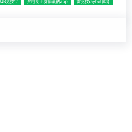
JJB竞技宝
买电竞比赛输赢的app
雷竞技raybet体育