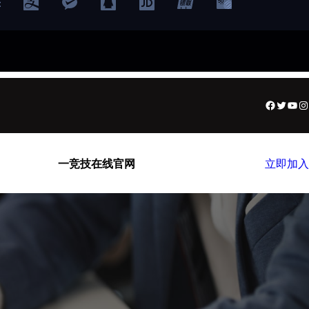
Facebo
Twitte
You
In
一竞技在线官网
立即加入