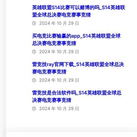
英雄联盟S14比赛可以赌博的吗_S14英雄联
盟全球总决赛电竞赛事竞猜
2024 年 10 月 29 日
买电竞比赛输赢的app_S14英雄联盟全球
总决赛电竞赛事竞猜
2024 年 10 月 29 日
雷竞技ray官网下载_S14英雄联盟全球总决
赛电竞赛事竞猜
2024 年 10 月 29 日
雷竞技是合法软件吗_S14英雄联盟全球总
决赛电竞赛事竞猜
2024 年 10 月 29 日