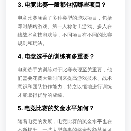
3. 电竞比赛一般都包括哪些项目？
电竞比赛涵盖了多种类型的游戏项目，包括
即时战略游戏、第一人称射击游戏、多人在
线战术竞技游戏等，不同项目有不同的比赛
规则和玩法。
4. 电竞选手的训练有多重要？
电竞选手的训练对于比赛表现至关重要，他
们需要花费大量时间来提高游戏技术、战术
意识和团队协作能力，持之以恒地进行训练
才能取得优异的成绩。
5. 电竞比赛的奖金水平如何？
随着电竞的发展，电竞比赛的奖金水平也在
不断提升，一些大型赛事的奖金数额甚至可