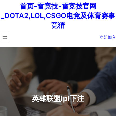
首页–雷竞技-雷竞技官网
_DOTA2,LOL,CSGO电竞及体育赛事
竞猜
立即加入
英雄联盟lpl下注