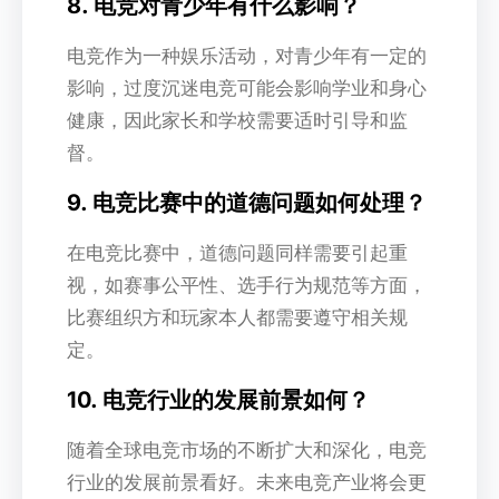
8. 电竞对青少年有什么影响？
电竞作为一种娱乐活动，对青少年有一定的
影响，过度沉迷电竞可能会影响学业和身心
健康，因此家长和学校需要适时引导和监
督。
9. 电竞比赛中的道德问题如何处理？
在电竞比赛中，道德问题同样需要引起重
视，如赛事公平性、选手行为规范等方面，
比赛组织方和玩家本人都需要遵守相关规
定。
10. 电竞行业的发展前景如何？
随着全球电竞市场的不断扩大和深化，电竞
行业的发展前景看好。未来电竞产业将会更