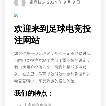
雷竞技
2024 年 9 月 9 日
欢迎来到足球电竞投
注网站
如果你是一位足球迷，那么一定不能错过我
们的电竞投注网站！类似于雷竞技的设定，
我们为用户提供安全、可靠的足球下注服
务。在这里，你可以随时随地参与到激烈的
电竞竞猜中，享受刺激的投注体验。
我们的特点：
丰富的赛事资源