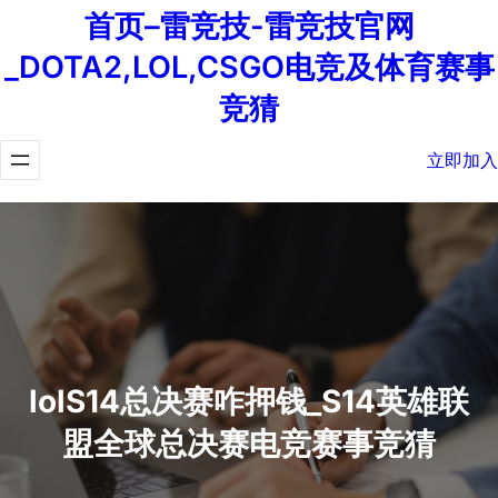
首页–雷竞技-雷竞技官网
_DOTA2,LOL,CSGO电竞及体育赛事
竞猜
立即加入
lolS14总决赛咋押钱_S14英雄联
盟全球总决赛电竞赛事竞猜