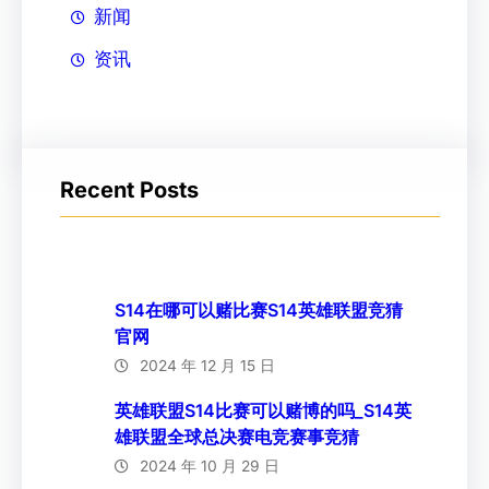
新闻
资讯
Recent Posts
S14在哪可以赌比赛S14英雄联盟竞猜
官网
2024 年 12 月 15 日
英雄联盟S14比赛可以赌博的吗_S14英
雄联盟全球总决赛电竞赛事竞猜
2024 年 10 月 29 日