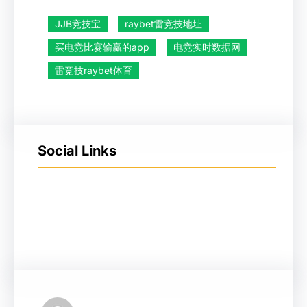
JJB竞技宝
raybet雷竞技地址
买电竞比赛输赢的app
电竞实时数据网
雷竞技raybet体育
Social Links
Facebook
Twitter
LinkedIn
Instagram