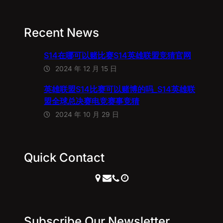
Recent News
S14在哪可以赌比赛S14英雄联盟竞猜官网
2024 年 12 月 15 日
英雄联盟S14比赛可以赌博的吗_S14英雄联
盟全球总决赛电竞赛事竞猜
2024 年 10 月 29 日
Quick Contact
Subscribe Our Newsletter