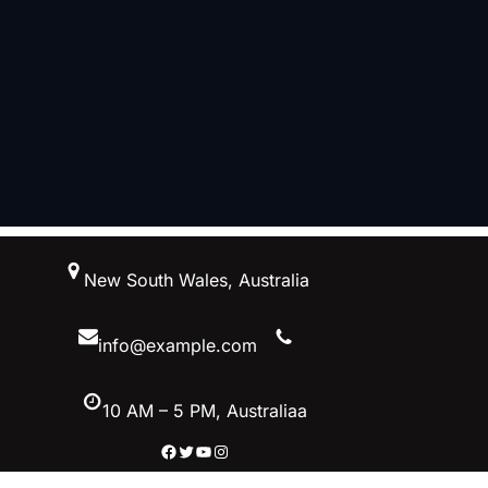
New South Wales, Australia
info@example.com
10 AM – 5 PM, Australiaa
Facebook
Twitter
YouTube
Instagram