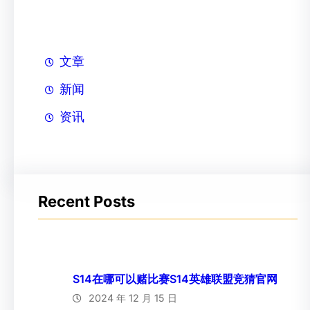
文章
新闻
资讯
Recent Posts
S14在哪可以赌比赛S14英雄联盟竞猜官网
2024 年 12 月 15 日