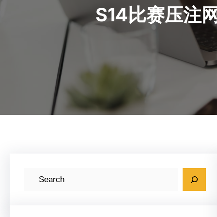
S14比赛压注
搜
索