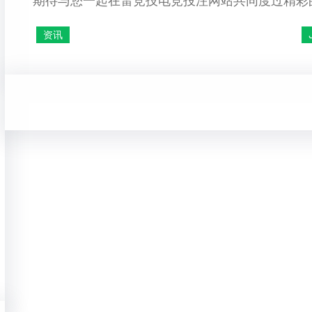
期待与您一起在雷竞技电竞投注网站共同度过精彩
资讯