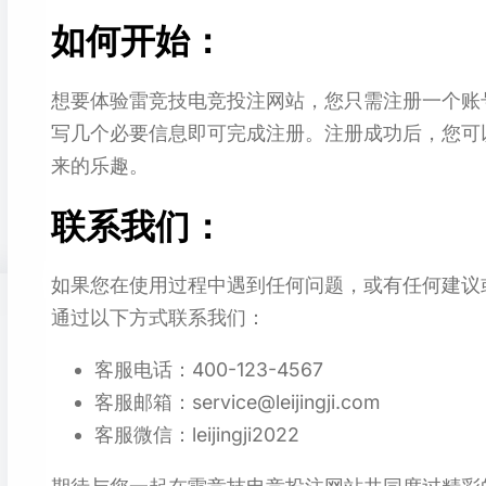
如何开始：
想要体验雷竞技电竞投注网站，您只需注册一个账
写几个必要信息即可完成注册。注册成功后，您可
来的乐趣。
联系我们：
如果您在使用过程中遇到任何问题，或有任何建议
通过以下方式联系我们：
客服电话：400-123-4567
客服邮箱：service@leijingji.com
客服微信：leijingji2022