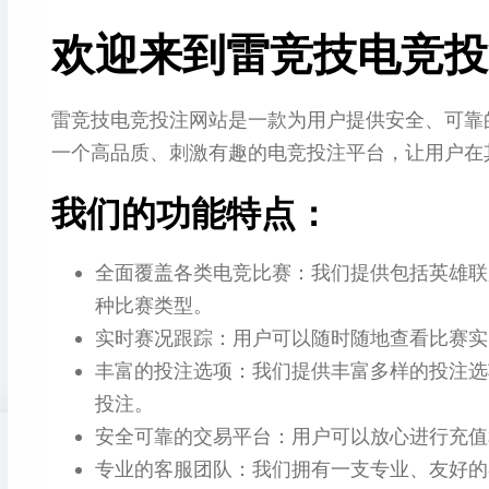
欢迎来到雷竞技电竞投
雷竞技电竞投注网站是一款为用户提供安全、可靠
一个高品质、刺激有趣的电竞投注平台，让用户在
我们的功能特点：
全面覆盖各类电竞比赛：我们提供包括英雄联
种比赛类型。
实时赛况跟踪：用户可以随时随地查看比赛实
丰富的投注选项：我们提供丰富多样的投注选
投注。
安全可靠的交易平台：用户可以放心进行充值
专业的客服团队：我们拥有一支专业、友好的