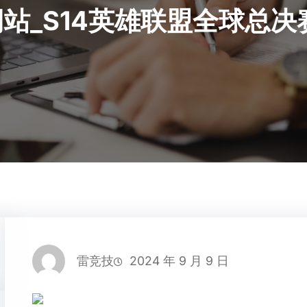
网站_S14英雄联盟全球总
雷竞技
2024 年 9 月 9 日