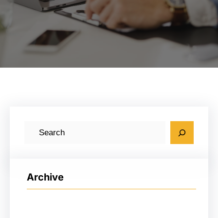
搜
索
Archive