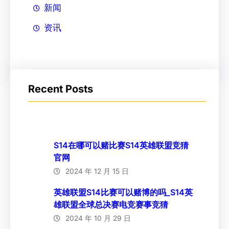
新闻
资讯
Recent Posts
S14在哪可以赌比赛S14英雄联盟竞猜
官网
2024 年 12 月 15 日
英雄联盟S14比赛可以赌博的吗_S14英
雄联盟全球总决赛电竞赛事竞猜
2024 年 10 月 29 日