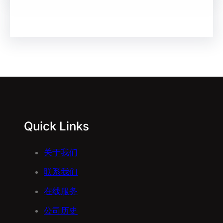
Quick Links
关于我们
联系我们
在线服务
公司历史