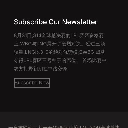
Subscribe Our Newsletter
8月31日,S14全球总决赛的LPL赛区资格赛
上,WBG与LNG展开了激烈对决。经过三场
较量,LNG以3-0的绝对优势横扫WBG,成功
夺得LPL赛区三号种子的席位。 首场比赛中,
双方打野初期在中路交锋
Subscribe Now
一竞技网站 – 从一开始·竞无止境 LOL(s14)全球总决