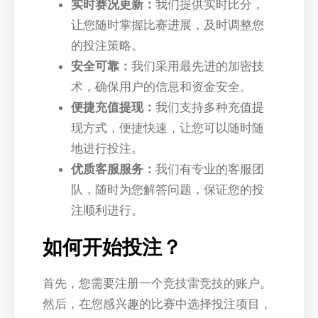
实时赛况更新：
我们提供实时比分，
让您随时掌握比赛进展，及时调整您
的投注策略。
安全可靠：
我们采用最先进的加密技
术，确保用户的信息和资金安全。
便捷充值提现：
我们支持多种充值提
现方式，便捷快速，让您可以随时随
地进行投注。
优质客服服务：
我们有专业的客服团
队，随时为您解答问题，保证您的投
注顺利进行。
如何开始投注？
首先，您需要注册一个竞技雷竞技的账户。
然后，在您感兴趣的比赛中选择投注项目，