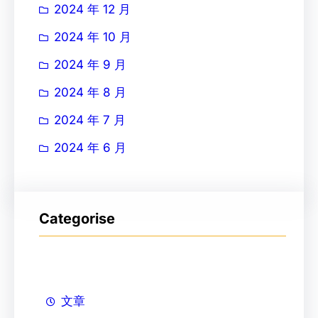
2024 年 12 月
2024 年 10 月
2024 年 9 月
2024 年 8 月
2024 年 7 月
2024 年 6 月
Categorise
文章