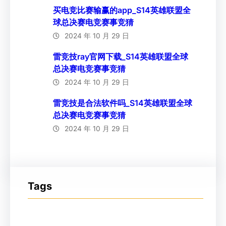
买电竞比赛输赢的app_S14英雄联盟全
球总决赛电竞赛事竞猜
2024 年 10 月 29 日
雷竞技ray官网下载_S14英雄联盟全球
总决赛电竞赛事竞猜
2024 年 10 月 29 日
雷竞技是合法软件吗_S14英雄联盟全球
总决赛电竞赛事竞猜
2024 年 10 月 29 日
Tags