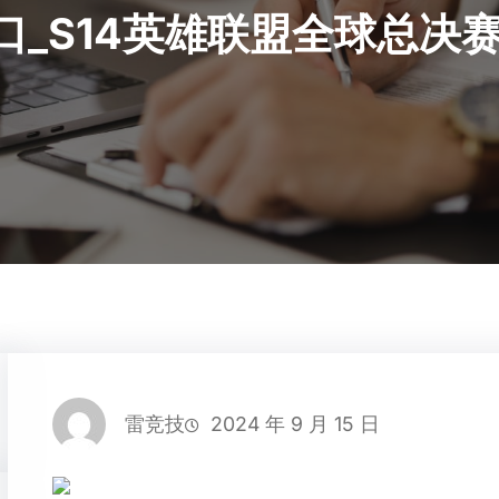
盘口_S14英雄联盟全球总决
雷竞技
2024 年 9 月 15 日