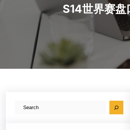
S14世界赛
搜
索