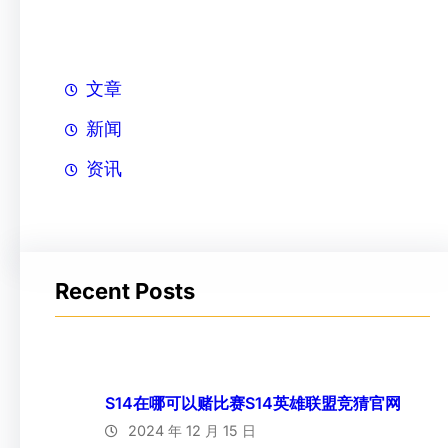
文章
新闻
资讯
Recent Posts
S14在哪可以赌比赛S14英雄联盟竞猜官网
2024 年 12 月 15 日