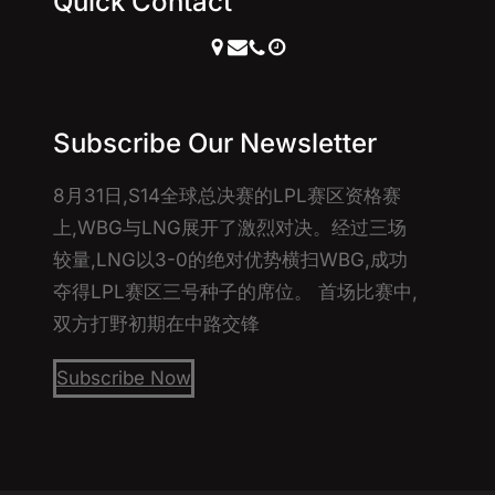
Quick Contact
Subscribe Our Newsletter
8月31日,S14全球总决赛的LPL赛区资格赛
上,WBG与LNG展开了激烈对决。经过三场
较量,LNG以3-0的绝对优势横扫WBG,成功
夺得LPL赛区三号种子的席位。 首场比赛中,
双方打野初期在中路交锋
Subscribe Now