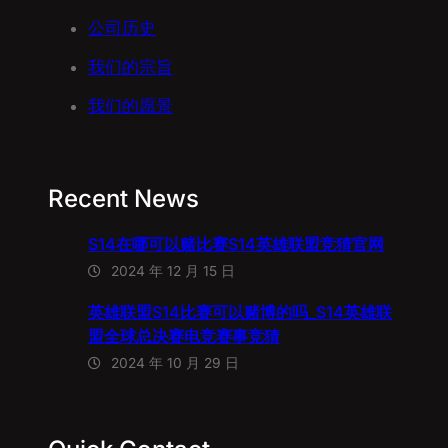
公司历史
我们的宗旨
我们的愿景
Recent News
S14在哪可以赌比赛S14英雄联盟竞猜官网
2024 年 12 月 15 日
英雄联盟S14比赛可以赌博的吗_S14英雄联
盟全球总决赛电竞赛事竞猜
2024 年 10 月 29 日