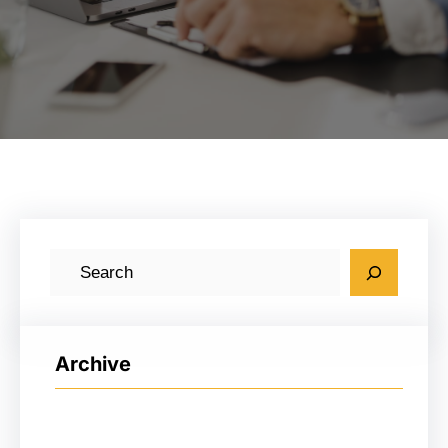
搜
索
Archive