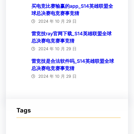
买电竞比赛输赢的app_S14英雄联盟全
球总决赛电竞赛事竞猜
2024 年 10 月 29 日
雷竞技ray官网下载_S14英雄联盟全球
总决赛电竞赛事竞猜
2024 年 10 月 29 日
雷竞技是合法软件吗_S14英雄联盟全球
总决赛电竞赛事竞猜
2024 年 10 月 29 日
Tags