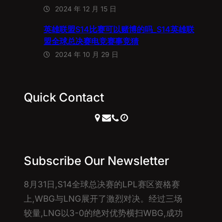
2024 年 12 月 15 日
英雄联盟S14比赛可以赌博的吗_S14英雄联
盟全球总决赛电竞赛事竞猜
2024 年 10 月 29 日
Quick Contact
Subscribe Our Newsletter
8月31日,S14全球总决赛的LPL赛区资格赛
上,WBG与LNG展开了激烈对决。经过三场
较量,LNG以3-0的绝对优势横扫WBG,成功