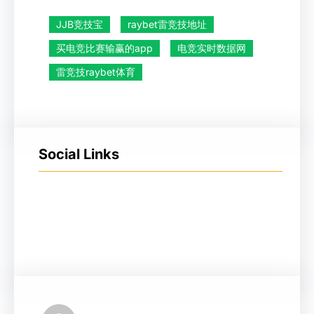
JJB竞技宝
raybet雷竞技地址
买电竞比赛输赢的app
电竞实时数据网
雷竞技raybet体育
Social Links
Facebook
Twitter
LinkedIn
Instagram