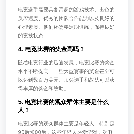
电竞选手需要具备高超的游戏技术、出色的
反应速度、优秀的团队合作能力以及良好的
心理素质。他们还需要定期训练，保持良好
的竞技状态。
4. 电竞比赛的奖金高吗？
随着电竞行业的迅速发展，电竞比赛的奖金
水平不断提高，一些大型赛事的奖金甚至可
以达到数百万美元。顶尖选手和战队可以获
得丰厚的奖金和赞助。
5. 电竞比赛的观众群体主要是什么
人？
电竞比赛的观众群体主要是年轻人，特别是
90后和00后，这些年轻人热爱游戏，对电