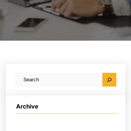
搜
索
Archive