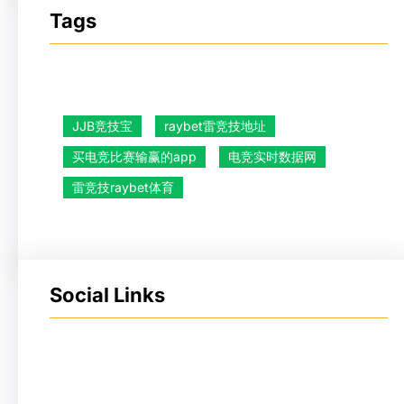
Tags
JJB竞技宝
raybet雷竞技地址
买电竞比赛输赢的app
电竞实时数据网
雷竞技raybet体育
Social Links
Facebook
Twitter
LinkedIn
Instagram