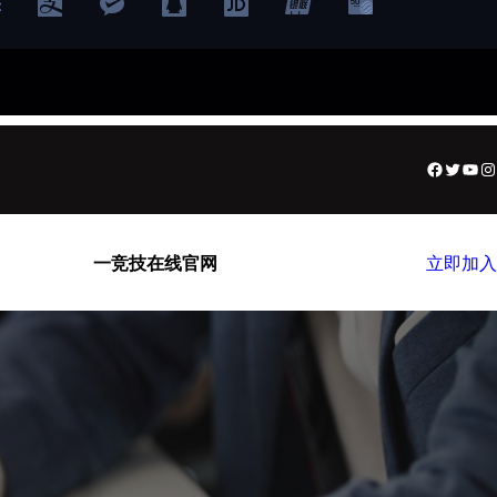
Facebo
Twitte
You
In
一竞技在线官网
立即加入