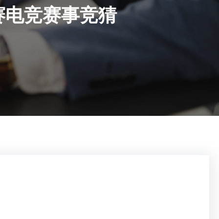
决赛电竞赛事竞猜