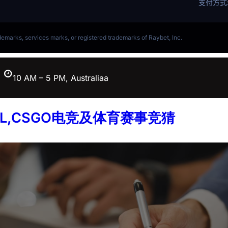
10 AM – 5 PM, Australiaa
OL,CSGO电竞及体育赛事竞猜