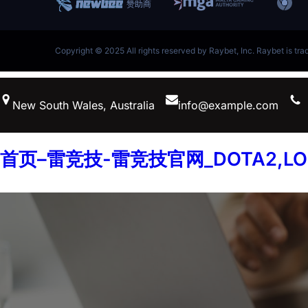
跳
New South Wales, Australia
info@example.com
至
内
容
首页–雷竞技-雷竞技官网_DOTA2,L